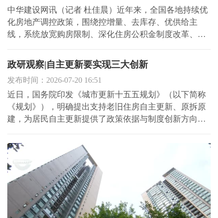
中华建设网讯（记者 杜佳晨）近年来，全国各地持续优
化房地产调控政策，围绕控增量、去库存、优供给主
线，系统放宽购房限制、深化住房公积金制度改革、加
大保障性住房供给，并积极推进城市更新改造，形成供
需两端协同发力的政策组合拳。 图片来源：AI生成 据国
政研观察|自主更新要实现三大创新
家统计局7月15日公布数据显示，1-6月份，新建商品房
发布时间：2026-07-20 16:51
销售面积...
近日，国务院印发《城市更新十五五规划》（以下简称
《规划》），明确提出支持老旧住房自主更新、原拆原
建，为居民自主更新提供了政策依据与制度创新方向。
自主更新不仅是物理空间的更新改造，更体现了发展理
念创新、基层治理创新和产权制度创新，这既是新时代
背景下城市空间的再分配探索，也是社会治理模式的深
刻变革。 发...