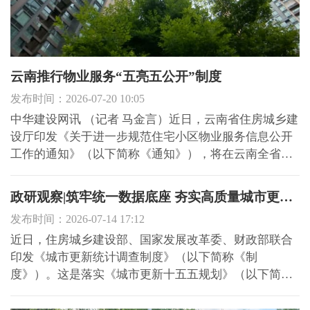
云南推行物业服务“五亮五公开”制度
发布时间：2026-07-20 10:05
中华建设网讯 （记者 马金言）近日，云南省住房城乡建
设厅印发《关于进一步规范住宅小区物业服务信息公开
工作的通知》（以下简称《通知》），将在云南全省范
围内推行物业服务五亮五公开制度，增强物业服务透明
度，保障业主知情权、参与权和监督权。 图片来源：春
政研观察|筑牢统一数据底座 夯实高质量城市更新根基
城晚报 针对近期部分小区物业服务不透明、公共收益账
发布时间：2026-07-14 17:12
目不清...
近日，住房城乡建设部、国家发展改革委、财政部联合
印发《城市更新统计调查制度》（以下简称《制
度》）。这是落实《城市更新十五五规划》（以下简称
《规划》）要求，出台的首个国家层面城市更新法定统
计制度。《制度》通过构建统计体系、统一度量标准、