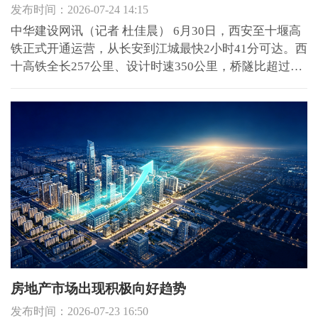
发布时间：2026-07-24 14:15
中华建设网讯（记者 杜佳晨） 6月30日，西安至十堰高
铁正式开通运营，从长安到江城最快2小时41分可达。西
十高铁全长257公里、设计时速350公里，桥隧比超过
90%，西安东、蓝田等6座新建车站同步建成投用，蓝
田、山阳、郧西等县由此迈入高铁时代。 作为国家八纵
八横高速铁路网的重要组成部分，西十高铁为更高效更
密集的中西部...
房地产市场出现积极向好趋势
发布时间：2026-07-23 16:50