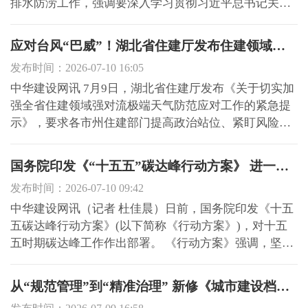
排水防涝工作，强调要深入学习贯彻习近平总书记关于
防灾减灾救灾工作的重要论述和对近期重大安全生产事
故、防汛救灾工作作出的重要指示批示精神，坚持人民
应对台风“巴威”！湖北省住建厅发布住建领域紧急提示
至上、生命至上，增强底线思维、极限思维，进一步做
发布时间：2026-07-10 16:05
好住建领域安全...
中华建设网讯 7月9日，湖北省住建厅发布《关于切实加
强全省住建领域强对流极端天气防范应对工作的紧急提
示》，要求各市州住建部门提高政治站位、紧盯风险隐
患、加强值班值守，坚决落实强对流天气安全防范各项
措施，切实守护好人民群众生命财产安全。 在房屋市政
国务院印发《“十五五”碳达峰行动方案》 进一步推动碳达峰目标实现
工程安全方面，压实行业监管责任，聚焦深基坑、起重
发布时间：2026-07-10 09:42
机械、临建...
中华建设网讯（记者 杜佳晨）日前，国务院印发《十五
五碳达峰行动方案》(以下简称《行动方案》)，对十五
五时期碳达峰工作作出部署。 《行动方案》强调，坚持
以习近平新时代中国特色社会主义思想为指导，发挥碳
达峰碳中和战略牵引作用，更好统筹保障能源安全和经
从“规范管理”到“精准治理” 新修《城市建设档案管理规定》让数据更真实可信
济社会发展，以能源绿色低碳转型为关键，深入推进产