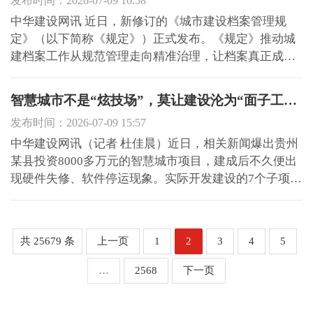
发布时间：2026-07-09 16:58
业绿色化、...
中华建设网讯 近日，新修订的《城市建设档案管理规
定》（以下简称《规定》）正式发布。《规定》推动城
建档案工作从规范管理走向精准治理，让档案真正成为
可靠的法定证据与数据基石。 质量要求从齐全到准确
《规定》在总则中，将完整、准确、系统、规范、安全
智慧城市不是“炫技场”，莫让建设沦为“面子工程”
与有效利用一并确定为城建档案的质量要求，推动档案
发布时间：2026-07-09 15:57
质量管控实现...
中华建设网讯（记者 杜佳晨）近日，相关新闻爆出贵州
某县投资8000多万元的智慧城市项目，建成后不久便出
现硬件失修、软件停运现象。实际开发建设的7个子项目
中，有6个被停用或闲置，使用时间最短的仅半年。这一
类情况并非个例，随着智慧城市理念的深入，重形式、
轻效果的问题逐步浮出水面。 伴随着数字化转型与发
共 25679 条
上一页
1
2
3
4
5
展，各地纷...
…
2568
下一页