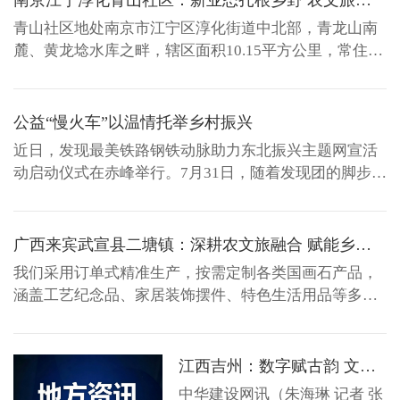
南京江宁淳化青山社区：新业态扎根乡野 农文旅绘就新图景
吉安市吉州区对庐陵县学完成
修缮提质，引入江西新华发行
青山社区地处南京市江宁区淳化街道中北部，青龙山南
集团专业团队市场化运营，植
麓、黄龙埝水库之畔，辖区面积10.15平方公里，常住人
入现代化阅读服务功能，打造
口约4200人，社区坐拥山林、水库、田园于一体的生态
江西省首批文明实践+传统书院
资源优势。近年来，青山社区紧抓农文旅融合发展主
试点阵地。 庐陵县学坚持每季
线，引青年、强运营、兴业态，在山水之间蹚出了一条
公益“慢火车”以温情托举乡村振兴
度开展主题...
乡村振兴的新路子。 青年扎根，产业有了新农人 上堰村
近日，发现最美铁路钢铁动脉助力东北振兴主题网宣活
口，一间设...
动启动仪式在赤峰举行。7月31日，随着发现团的脚步，
我们看到从叶柏寿至通辽的4327／28／30次公益性慢火
车，载满温情与希望。在高铁网络日益纵横发达的今
天，公益性慢火车已不单是交通工具，更包含着幸福路
广西来宾武宣县二塘镇：深耕农文旅融合 赋能乡村全面振兴
上一个都不能少的浓浓温情。 慢火车等待老人前行这一
我们采用订单式精准生产，按需定制各类国画石产品，
举动正是为民...
涵盖工艺纪念品、家居装饰摆件、特色生活用品等多个
品类，款式丰富、质感独特。前些天，我们这边的企业
刚出口了一批国画石产品到迪拜。7月30日，来宾市级非
物质文化遗产武宣国画石制作技艺代表性传承人、二塘
江西吉州：数字赋古韵 文旅兴古村
镇古雅国画石馆负责人黄晓健介绍了国画石产业发展情
中华建设网讯（朱海琳 记者 张