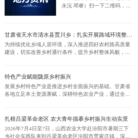
况。 2026年...
永沅 邓睿）扫一下二维码，就
能听这座老宅几百年前的故
事，还能跟着欧阳修的喵逛村
子，太有意思了。在吉安市吉
甘肃省天水市清水县贾川乡：扎实开展路域环境整治 擦亮和美乡村靓丽底色
州区钓源古村，游客卢先生用
手机扫描景点旁的讲解二维
为持续优化乡域人居环境，深入推进四好农村路高质量
码，饶有兴致地听着古建背后
建设，切实改善乡村通行条件，提升乡村整体风貌，贾
的历史典故。5G与AR技术融入
川乡立足稠泥河沿线道路资源优势，聚焦清脏、治乱、
游览动线，使这座拥有150处赣
护路、增绿四大重点任务，全面开展路域环境专项整
派古建筑的千年古村，借力数
治，打造畅、安、舒、美的乡村通行环境，为和美乡村
特色产业赋能陇原乡村振兴
字科技让沉默的...
建设夯实基础、提质赋能。 全域清扫，垃圾杂物全清
发展乡村特色产业是推进乡村全面振兴的基础。甘肃省
零。坚持全域覆...
各地立足本土资源禀赋，深耕特色农业产业，通过全链
条升级、标准化建设、品牌化发展，以特色产业赋能乡
村全面振兴，走出了一条因地制宜、提质增效的富民兴
农之路。眼下，兰州近郊青白石的千亩瓜田迎来成熟
扎根吕梁革命老区 农大青年描摹乡村振兴生动实景
季，新品种白兰瓜即将集中上市。今年兰州市城关区青
2026年7月4日至7日，山西农业大学赴汾阳市暑期三下
白石街道水源村...
乡社会实践队来到吕梁革命老区汾阳市贾家庄镇，深度