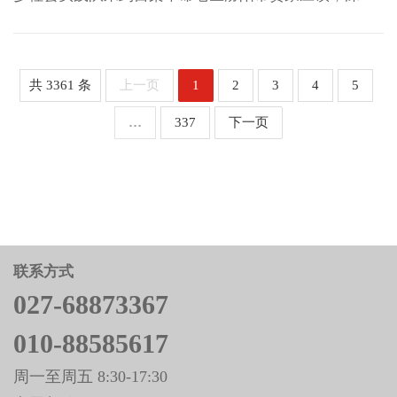
参与双千双万大调研之革命老区调研，同步开展乡村全
面振兴多维观察调研。四天间，青年学子踏寻红色足
迹、立足专业所长，实地记录了吕梁革命老区转型发
展、产业富民、基层善治的鲜活实践。 贾家庄镇是吕梁
共 3361 条
上一页
1
2
3
4
5
革命老区具有典型...
…
337
下一页
联系方式
027-68873367
010-88585617
周一至周五 8:30-17:30