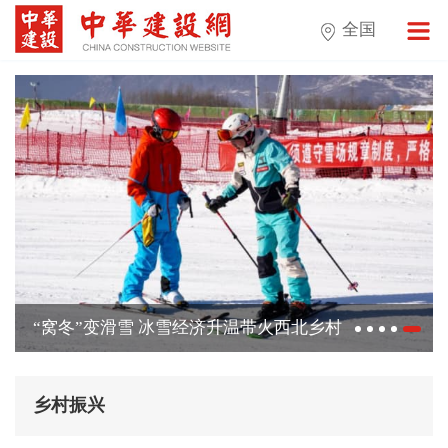
全国
“窝冬”变滑雪 冰雪经济升温带火西北乡村
振兴
乡村振兴