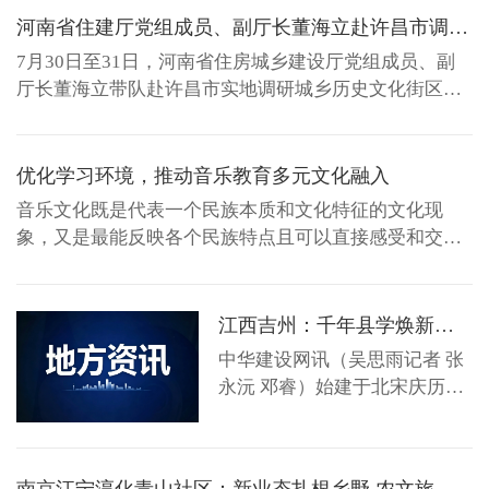
河南省住建厅党组成员、副厅长董海立赴许昌市调研历史文化保护传承工作
7月30日至31日，河南省住房城乡建设厅党组成员、副
厅长董海立带队赴许昌市实地调研城乡历史文化街区、
历史建筑、传统村落保护工作落实情况，并召开座谈
会，听取相关情况汇报，部署安排下步工作。 会议强
调，要提高政治站位，深入学习贯彻习近平总书记在河
优化学习环境，推动音乐教育多元文化融入
南考察时的重要讲话精神和关于历史文化保护传承的重
音乐文化既是代表一个民族本质和文化特征的文化现
要指示批示精神，...
象，又是最能反映各个民族特点且可以直接感受和交流
的世界文化现象。音乐教育作为音乐文化的重要组成部
分，承载着传承和发展音乐文化的重任。在多元文化背
景下，高校音乐教育必须顺应时代潮流，将多元文化融
江西吉州：千年县学焕新生 织就十五分钟阅读生活圈
入其中，以实现音乐教育的创新发展。高校音乐教育将
中华建设网讯（吴思雨记者 张
多元文化融入其...
永沅 邓睿）始建于北宋庆历四
年的庐陵县学，曾是赣中官办
书院，兼具科举文化与红色旧
址双重底蕴。近年来，江西省