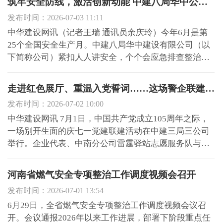
筑牢安全防线，激活创新动能 中建八局华中公司扎实开展2026年“安全生产月”活动
发布时间：2026-07-03 11:11
中华建设网讯（记者王瑞 通讯员余庆玲）今年6月是第
25个全国安全生产月。中建八局华中建设有限公司（以
下简称公司）紧扣人人讲安全，个个会应急排查整治风
险隐患主题，在湖北、湖南、河南、安徽、江西五省片
区统筹开展系列活动，以效能提升年制度执行年为总基
走进红色展厅、重温入党誓词……这场警企联建“走新”更“走心”
调，全面夯实安全生产基石。 活动期间，公司上下联
发布时间：2026-07-02 10:00
动，累计开...
中华建设网讯 7月1日，中国共产党成立105周年之际，
一场别开生面的庆七一党建联建活动在中建三局三公司
举行。企业代表、中南分公司雷霆驿站志愿服务队与武
汉市公安局洪山分局洪山派出所所长黄正刚、政治教导
员及民警代表共28人齐聚一堂，以党建引领聚合力警企
河南省燃气安全专项整治工作调度视频会召开
同心护民生为主题，共话初心使命，共谋基层治理新路
发布时间：2026-07-01 13:54
径。 参观展...
6月29日，全省燃气安全专项整治工作调度视频会议召
开。会议通报2026年以来工作进展，部署下阶段重点任