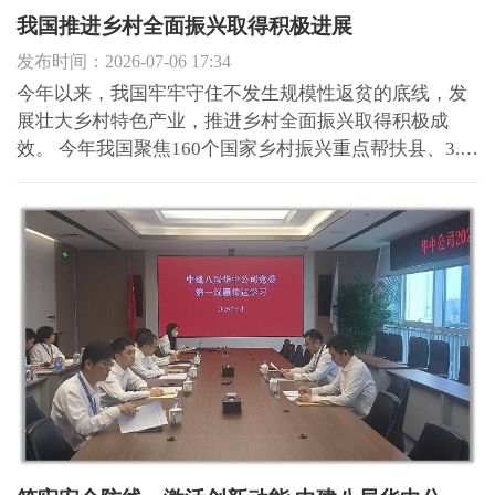
研定点帮扶工作。 李新怀一行先后来到凉水井村、庙岗
我国推进乡村全面振兴取得积极进展
村，组织村两委班子成员和在家党员，共同学习领悟习
发布时间：2026-07-06 17:34
近平总书记...
今年以来，我国牢牢守住不发生规模性返贫的底线，发
展壮大乡村特色产业，推进乡村全面振兴取得积极成
效。 今年我国聚焦160个国家乡村振兴重点帮扶县、3.5
万个易地扶贫搬迁安置区等重点区域，实施一批补短板
促发展项目。江西省打通13个部门44项数据，建立健全
覆盖3400万全部农村人口的防止返贫监测帮扶大数据系
统，实现了人...