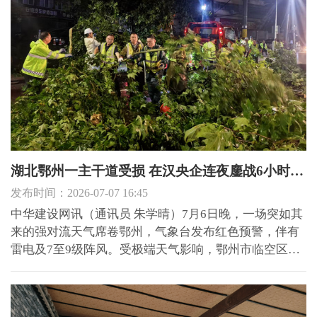
湖北鄂州一主干道受损 在汉央企连夜鏖战6小时抢通
发布时间：2026-07-07 16:45
中华建设网讯（通讯员 朱学晴）7月6日晚，一场突如其
来的强对流天气席卷鄂州，气象台发布红色预警，伴有
雷电及7至9级阵风。受极端天气影响，鄂州市临空区主
干道武昌大道东段沿线树木倒伏、路面积水严重，交通
陷入瘫痪。 当晚23时，中建三局三公司启动应急预案，
黄鄂黄地下综合管廊、沙塘棚户区改造等鄂东片区项目