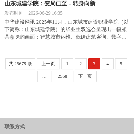
山东城建学院：变局已至，转身向新
发布时间：2026-06-29 16:35
中华建设网讯 2025年11月，山东城市建设职业学院（以
下简称：山东城建学院）的毕业生双选会呈现出一幅颇
具意味的画面：智慧城市运维、低碳建筑咨询、数字孪
生技术等新兴领域的招聘展位前人头攒动，而传统的建
筑用工岗位则略显冷清。 这一现象折射出近年来住房和
城乡建设领域的深刻变局市场正从大规模开发迈向以运
共 25679 条
上一页
1
2
3
4
5
营、更新与...
…
2568
下一页
联系方式