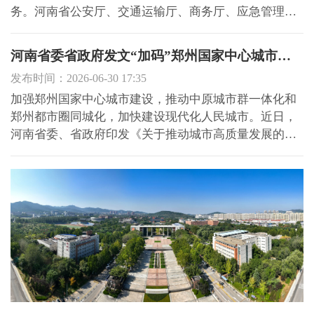
务。河南省公安厅、交通运输厅、商务厅、应急管理
厅、市场监管局、消防救援总队分别对相关领域工作作
具体部署。河南省住建厅总规划师韩兴阳出席会议并讲
河南省委省政府发文“加码”郑州国家中心城市建设
话。 会议指出，今年以来，各级燃气专班深入贯彻习近
发布时间：2026-06-30 17:35
平总书记关于燃...
加强郑州国家中心城市建设，推动中原城市群一体化和
郑州都市圈同城化，加快建设现代化人民城市。近日，
河南省委、省政府印发《关于推动城市高质量发展的实
施方案》，明确加快构建一主两副、一圈两带、四域多
点的发展格局，建设创新城市、宜居城市、美丽城市、
韧性城市、文明城市、智慧城市。 加强郑州国家中心城
市建设 根...