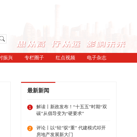
村振兴
专栏圈子
红点视频
电子杂志
最新新闻
解读丨新政发布！“十五五”时期“双
1
碳”从倡导变为“硬要求”
评论丨以“轻”驭“重” 代建模式叩开
2
房地产发展新大门