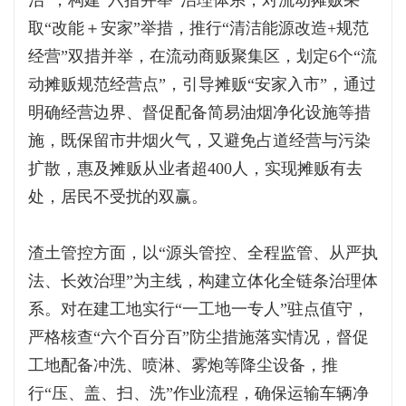
治”，构建“六措并举”治理体系，对流动摊贩采
取“改能＋安家”举措，推行“清洁能源改造+规范
经营”双措并举，在流动商贩聚集区，划定6个“流
动摊贩规范经营点”，引导摊贩“安家入市”，通过
明确经营边界、督促配备简易油烟净化设施等措
施，既保留市井烟火气，又避免占道经营与污染
扩散，惠及摊贩从业者超400人，实现摊贩有去
处，居民不受扰的双赢。
渣土管控方面，以“源头管控、全程监管、从严执
法、长效治理”为主线，构建立体化全链条治理体
系。对在建工地实行“一工地一专人”驻点值守，
严格核查“六个百分百”防尘措施落实情况，督促
工地配备冲洗、喷淋、雾炮等降尘设备，推
行“压、盖、扫、洗”作业流程，确保运输车辆净