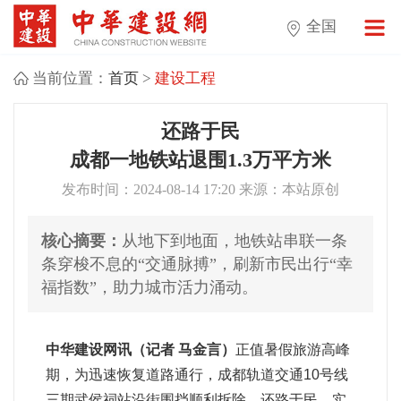
全国
当前位置：
首页
>
建设工程
还路于民
成都一地铁站退围1.3万平方米
发布时间：2024-08-14 17:20 来源：本站原创
核心摘要：
从地下到地面，地铁站串联一条
条穿梭不息的“交通脉搏”，刷新市民出行“幸
福指数”，助力城市活力涌动。
中华建设网讯（记者 马金言）
正值暑假旅游高峰
期，为迅速恢复道路通行，成都轨道交通10号线
三期武侯祠站沿街围挡顺利拆除、还路于民，实