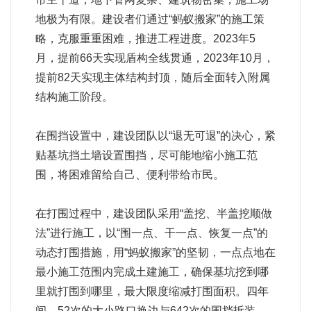
地极为有限。建设者们通过“蚂蚁搬家”的施工策
略，克服重重困难，推进工程进度。2023年5
月，提前66天实现盾构全线贯通，2023年10月，
提前82天实现主体结构封顶，随后全面转入附属
结构施工阶段。
在围挡设置中，建设团队以“退无可退”的决心，紧
贴基坑挡土墙设置围挡，尽可能地缩小施工范
围，将困难留给自己、便利带给市民。
在打围过程中，建设团队采用“盖挖、半盖挖顺做
法”进行施工，以“围一点、干一点、恢复一点”的
动态打围措施，用“蚂蚁搬家”的坚韧，一点点地在
最小施工范围内完成土建施工，确保基坑挖到哪
里就打围到哪里，最大限度缩减打围面积。四年
间，52次的大小路口换边与642次的围挡拆装，