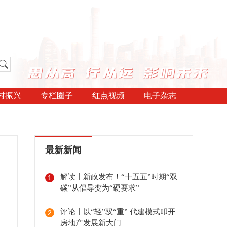
村振兴
专栏圈子
红点视频
电子杂志
最新新闻
解读丨新政发布！“十五五”时期“双
1
碳”从倡导变为“硬要求”
评论丨以“轻”驭“重” 代建模式叩开
2
房地产发展新大门