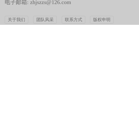
电子邮箱: zhjszzs@126.com
关于我们
团队风采
联系方式
版权申明
中华建设杂志社
中华建设网
红点视频
公众号
公众号
公众号
中华建设杂志社
中华建设杂志社