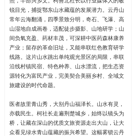
照，半部兴乡文。柯善北社长以行业媒体人的敏
锐目光，捕捉鄂东山水藏蕴的发展潜力。云丹山
常年云海翻涌，四季景致分明，奇石、飞瀑、高
山湿地自成画卷，适配徒步摄影、山地研学；山
间负氧充盈、药材丰茂，可深耕中医药森林康养
产业；留存的革命旧址，又能串联红色教育研学
线路。这片山水跳出单纯观光景区的局限，串联
沿线村镇民宿、特色种养、山水漂流，把生态资
源转化为富民产业，完美契合美丽乡村、全域文
旅建设的时代命题。
医者故里青山秀，大别丹山福泽长。山水有灵，
亦载民生。柯社长走遍荆楚城乡，始终以镜头为
桥，让藏在深山的优质文旅资源走出大山，让大
众看见绿水青山蕴藏的振兴希望。这幅雾锁云丹