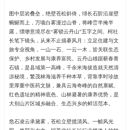
图中层岩叠垒，绝壁苍松斜倚，绵长石阶沿崖壁
蜿蜒而上，万顷白雾漫过山脊，将峰峦半掩半
露，缥缈意境尽在“雾锁云丹山”五字之间。柯社
长笔下镜头，从来不止描摹风月：立足住建与文
旅专业视角，一山一石、一云一木，皆关联生态
保护、乡村发展与康养富民。云丹山雄踞蕲春青
石镇，是县域第一高峰，千余米海拔造就天然清
凉秘境，繁茂林海滋养千种本草，背靠李时珍故
里厚重中医药文脉，兼具云海奇峰的自然禀赋、
红色遗址的精神底色、山林避暑的康养优势，是
大别山片区城乡融合、生态兴乡的鲜活范本。
危石凌云承黛雾，苍松立壁揽清风。一帧风光