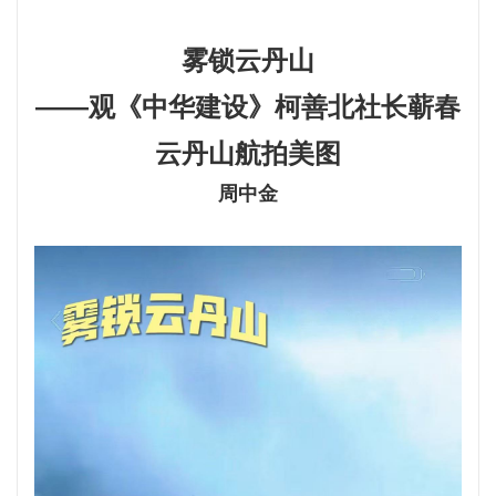
雾锁云丹山
——观《中华建设》柯善北社长蕲春
云丹山航拍美图
周中金