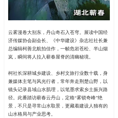
云雾漫卷大别东，丹山奇石入苍穹。展读中国经
济传媒协会副会长、《中华建设》杂志社社长兼
总编辑柯善北航拍佳作，一帧危岩苍松、半山烟
岚，瞬间将人拉入蕲春屋脊的清幽秘境。
柯社长深耕城乡建设、乡村文旅行业数十载，身
兼媒体主笔与风光行者，常年奔走荆楚山野，以
镜头记录县域山水肌理，以笔墨求索乡土振兴路
径。此番踏访蕲春云丹山，定格“雾锁奇峰”绝
景，不只是寻常山水取景，更藏着建设人独有的
山水格局与产业思考。