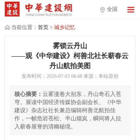
全国
当前位置：
首页
>
城乡记忆
雾锁云丹山
——观《中华建设》柯善北社长蕲春云
丹山航拍美图
发布时间：2026-07-03 08:48 来源：本站原创
核心摘要：
云雾漫卷大别东，丹山奇石入苍
穹。展读中国经济传媒协会副会长、《中华
建设》杂志社社长兼总编辑柯善北航拍佳
作，一帧危岩苍松、半山烟岚，瞬间将人拉
入蕲春屋脊的清幽秘境。