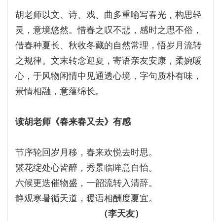
胡老师以文、诗、戏、曲多重喻写春光，构思轻
灵，意境悠然。惜春之叹不悲，感时之思不俗，
借春种夏长、秋收冬藏的自然常理，悟岁月流转
之规律。文末转念迎夏，寄语亲友安康，柔婉暖
心，于风物闲情中见通透心境，字句质朴有味，
景情相融，意蕴绵长。
读胡老师《春来春又去》有感
节序轮回岁月移，春来欢悦去时思。
繁花绽处心皆醉，秀景临眸意自怡。
六候更迭催物盛，一韶流转入清辞。
静观寒暑循天道，暖语相酬度夏宜。
（李天友）