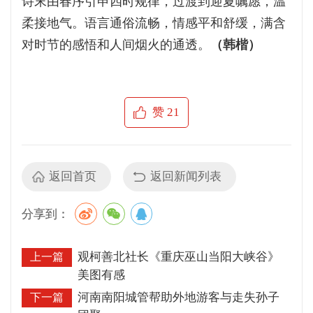
诗末由春序引申四时规律，过渡到迎夏嘱愿，温
柔接地气。语言通俗流畅，情感平和舒缓，满含
对时节的感悟和人间烟火的通透。
（韩楷）
赞
21
返回首页
返回新闻列表
分享到：
观柯善北社长《重庆巫山当阳大峡谷》
上一篇
美图有感
河南南阳城管帮助外地游客与走失孙子
下一篇