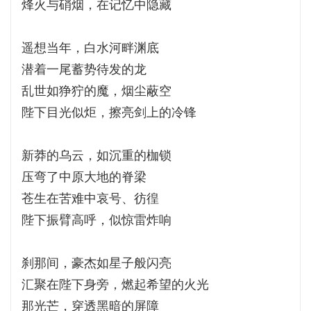
烽火与硝烟，在记忆中隐藏
遥想当年，白水河畔渊底
潜着一尾蓄势待发的龙
乱世如狰狞的魔，烟尘蔽空
陛下目光似炬，擦亮剑上的冷锋
新莽的乌云，如沉重的枷锁
压弯了中原大地的脊梁
苍生在苦难中哀号、彷徨
陛下振臂高呼，似惊雷炸响
刹那间，豪杰如星子般闪亮
汇聚在陛下身旁，燃起希望的火光
那光芒，穿透黑暗的屏障