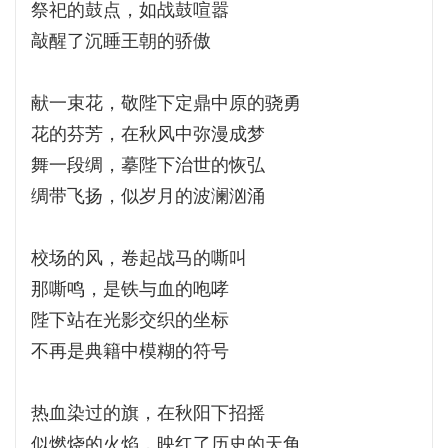
祭祀的鼓点，如战鼓喧嚣
敲醒了沉睡王朝的骄傲
献一束花，敬陛下定鼎中原的骁勇
花的芬芳，在秋风中弥漫成梦
舞一段绸，摹陛下治世的恢弘
绸带飞扬，似岁月的波澜汹涌
校场的风，卷起战马的嘶叫
那嘶鸣，是铁与血的咆哮
陛下站在光影交织的坐标
不再是典籍中模糊的符号
热血染过的旗，在秋阳下招摇
似燃烧的火焰，映红了历史的天角