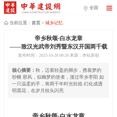
全国
当前位置：
首页
>
城乡记忆
帝乡秋颂·白水龙章
——致汉光武帝刘秀暨东汉开国两千载
发布时间：2025-10-28 08:28 来源：本站原创
核心摘要：
秋，迈着轻盈的脚步，携着梦的
纱幔 那风，似幽梦的使者，漫过帝乡枣阳 如
一只温柔的手，将两千年时光轻捻 幻化成透
明霜花，在岁月枝头闪亮
帝乡秋颂·白水龙章