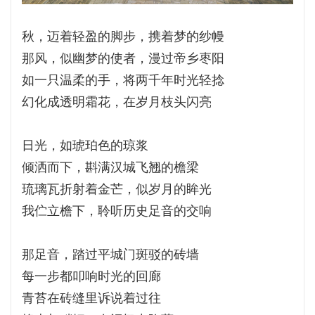
秋，迈着轻盈的脚步，携着梦的纱幔
那风，似幽梦的使者，漫过帝乡枣阳
如一只温柔的手，将两千年时光轻捻
幻化成透明霜花，在岁月枝头闪亮
日光，如琥珀色的琼浆
倾洒而下，斟满汉城飞翘的檐梁
琉璃瓦折射着金芒，似岁月的眸光
我伫立檐下，聆听历史足音的交响
那足音，踏过平城门斑驳的砖墙
每一步都叩响时光的回廊
青苔在砖缝里诉说着过往