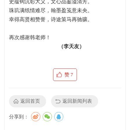
史蕴钩沉彰大义，文心品鉴溢清芳。
珠玑满纸情难尽，翰墨盈笺意未央。
幸得高贤相赞誉，诗途策马再驰骧。
再次感谢韩老师！
（李天友）
赞
7
返回首页
返回新闻列表
分享到：