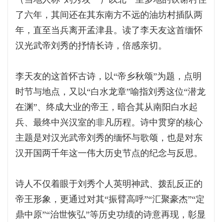
了六年，其间还在其东南方不远的油坊村插队两
年，直至当兵离开孟津县。读了李天友这首缅怀
汉光武帝刘秀的抒情长诗，倍感亲切。
李天友的这首怀古诗，以“帝乡秋颂”为题，点明
时节与地点，又以“白水龙章”喻指刘秀这位“潜龙
在渊”、终成大业的帝王，暗合其从南阳白水起
兵、最终中兴汉室的非凡历程。诗中贯穿的核心
主题是对汉光武帝刘秀的缅怀与歌颂，也是对东
汉开国两千年这一伟大历史节点的纪念与反思。
诗人不仅着眼于刘秀个人英明神武、拨乱反正的
帝王形象，更通过对其“振臂高呼”“汇聚豪杰”“定
鼎中原”“治世恢弘”等历史功绩的诗意再现，彰显