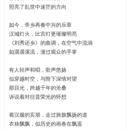
照亮了乱世中迷茫的方向
如今，帝乡再奏中兴的乐章
汉城灯火，比宫灯更璀璨明亮
《刘秀还乡》的曲调，在空气中流淌
如潺潺溪流，漫过观众的手掌
有人轻声和唱，歌声悠扬
似穿越时空，与陛下深情对望
那目光，跨越千年的沧桑
诉说着对往昔荣光的怀想
着汉服的宾朋，走过旌旗飘扬的道
衣袂飘飘，似历史的画卷在飘遥