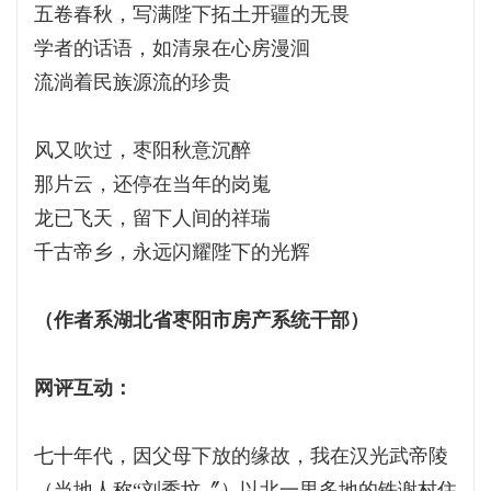
五卷春秋，写满陛下拓土开疆的无畏
学者的话语，如清泉在心房漫洄
流淌着民族源流的珍贵
风又吹过，枣阳秋意沉醉
那片云，还停在当年的岗嵬
龙已飞天，留下人间的祥瑞
千古帝乡，永远闪耀陛下的光辉
（作者系湖北省枣阳市房产系统干部）
网评互动：
七十年代，因父母下放的缘故，我在汉光武帝陵
（当地人称“刘秀坟〞）以北一里多地的铁谢村住