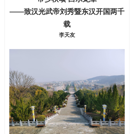
——致汉光武帝刘秀暨东汉开国两千
载
李天友