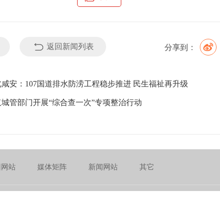
持续加强活动期间巡回保洁和应急保障力度，落实“定人、定岗、
标准、最实举措、最优服务，全力护航端午文旅嘉年华，助力洪
赞
4
返回新闻列表
分享到：
北咸安：107国道排水防涝工程稳步推进 民生福祉再升级