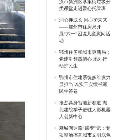
汉市新洲区李集街垃圾分
类课堂走进爱心托管班
润心伴成长 同心护未来
——鄂州市住房局开
展“六一”困境儿童慰问活
动
鄂州住房和城市更新局：
党建引领践初心 系列行
动护民生
鄂州市住建系统多维发力
显担当 以实干实绩书写
民生答卷
抢占具身智能新赛道 湖
北建院学子进驻人形机器
人创新中心
麻城闽达路“蝶变”记：专
项整治擦亮城市文明底色