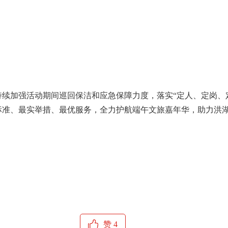
貌焕然一新。
日清
产随清、日产日清，重点点位增设临时垃圾收集容器，安排专人
、不外溢；同时，统筹做好活动期间垃圾收运调度，合理调配车
保障一河两岸及周边区域垃圾清运高效闭环，为端午嘉年华营造