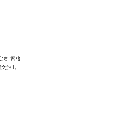
巡回清运，
辆和人员，
整洁有序的