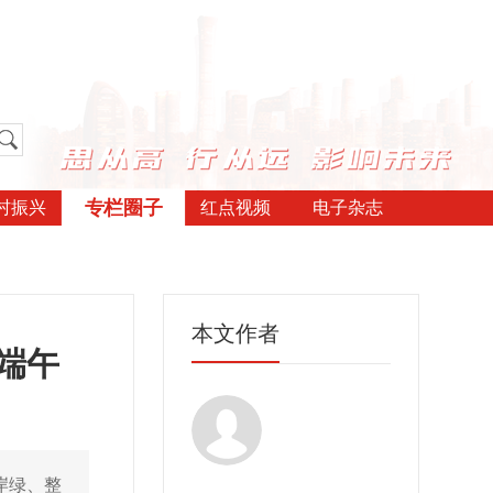
专栏圈子
村振兴
红点视频
电子杂志
本文作者
端午
岸绿、整