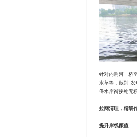
针对内荆河一桥
水草等，做到“
保水岸衔接处无
拉网清理，精细
提升岸线颜值