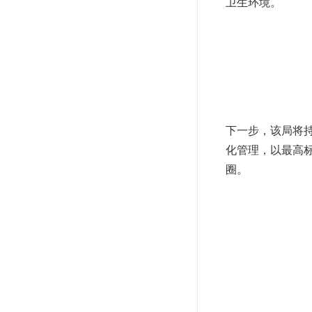
洁，一河两岸面
闭环收运，日产
杜绝垃圾积压
岸线垃圾实行随
确保垃圾不堆积
优化收运路线，
卫生环境。