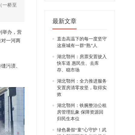
（一桥至
最新文章
利举办，营
直击高温下的每一度坚守
量对一河两
这座城有一群“熟”人
湖北鄂州：房票安置驶入
快车道 惠民生、去库
砖缝污渍、
存、稳市场
湖北鄂州：全力推进服务
安置房清零攻坚，取得实
效
湖北鄂州：铁腕整治公租
房管理乱象 保障资源回
归民生本位
绿色暑假“童”心守护！武