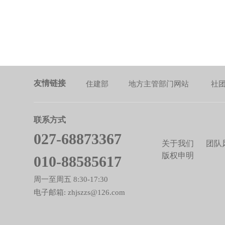
友情链接
住建部
地方主管部门网站
社
联系方式
027-68873367
关于我们
团队
版权申明
010-88585617
周一至周五 8:30-17:30
电子邮箱: zhjszzs@126.com