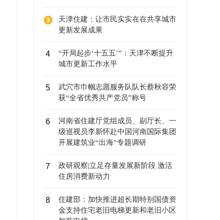
天津住建：让市民实实在在共享城市
3
更新发展成果
“开局起步‘十五五’”：天津不断提升
4
城市更新工作水平
武穴市巾帼志愿服务队队长蔡秋容荣
5
获“全省优秀共产党员”称号
河南省住建厅党组成员、副厅长、一
6
级巡视员李新怀赴中国河南国际集团
开展建筑业“出海”专题调研
政研观察|立足存量发展新阶段 激活
7
住房消费新动力
住建部：加快推进超长期特别国债资
8
金支持住宅老旧电梯更新和老旧小区