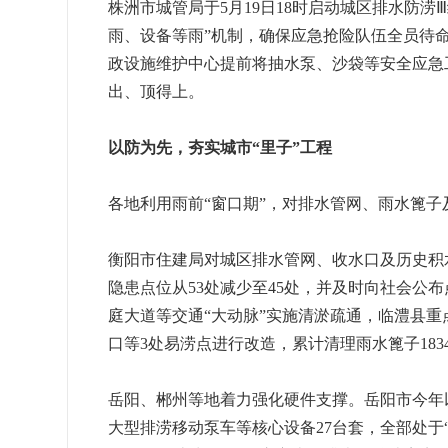
株洲市城管局于5月19日18时启动城区排水防
雨、设备等雨”机制，确保应急抢险队伍全员待
政设施维护中心提前将抽水泵、沙袋等安全应急
出、顶得上。
以防为先，夯实城市“里子”工程
各地利用雨前“窗口期”，对排水管网、雨水篦
衡阳市住建局对城区排水管网、收水口及历史积
隐患点位从53处减少至45处，并及时向社会公
庭大道等交通“大动脉”实施清淤疏通，临澧县
口等3处易涝点进行改造，累计清理雨水篦子183
岳阳、郴州等地着力强化硬件支撑。岳阳市今年以
大型排涝移动泵车等核心设备27台套，全部处于