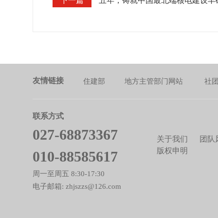
下一篇
五年，铸就中国最北端核电建设丰
友情链接
住建部
地方主管部门网站
社
联系方式
027-68873367
关于我们
团队
版权申明
010-88585617
周一至周五 8:30-17:30
电子邮箱: zhjszzs@126.com