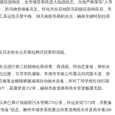
涝Ⅲ级应急响应，全市城管系统进入临战状态。当地严格落实“人等
命，防汛物资储备充足。怀化市在启动防汛四级应急响应后，市
工具运抵天星中路、湖天南路等易积水点，确保关键时刻拉得
子及历史积水点开展拉网式排查和清疏。
水点进行第三轮精细化再排查、再清疏。经动态复核，将积水
布点位图，引导市民避险。常德市市政公司重点对武陵大道、洞
重点修复金柳路桥隧涵洞自动抽水设备，并对丁玲学校红绿灯路
4个，疏通管道352米，确保市政道路和排水管道畅通无阻。
来已累计清疏雨污水管网270公里，外运淤泥7572吨，并配备
“热备”状态。郴州市城管系统重点排查清掏雨水井及雨水篦280