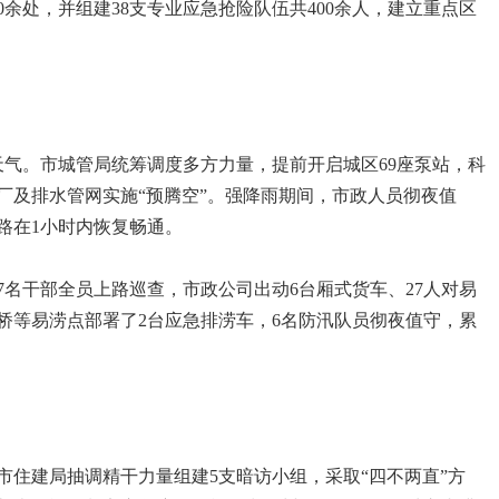
0余处，并组建38支专业应急抢险队伍共400余人，建立重点区
雨天气。市城管局统筹调度多方力量，提前开启城区69座泵站，科
厂及排水管网实施“预腾空”。强降雨期间，市政人员彻夜值
路在1小时内恢复畅通。
7名干部全员上路巡查，市政公司出动6台厢式货车、27人对易
桥等易涝点部署了2台应急排涝车，6名防汛队员彻夜值守，累
市住建局抽调精干力量组建5支暗访小组，采取“四不两直”方