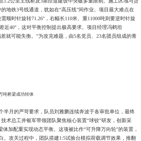
1.2公里主线桥及3条匝道建设中突破多重限制。施工区域与货
中的地铁3号线通道，犹如在“高压线”间作业。项目最大难点在
顺时针旋转71.26°，右幅长110米、重11000吨则要逆时针旋
转角相差近40°，这对平衡控制提出极高要求。项目经理冯鹤坦
差就可能失衡。”为攻克难题，由5名党员、23名团员组成的青
万吨桥梁成功转体
三个半月的严苛要求，队员刘雅鹏连续奔波于各审批单位，最终
。技术总工井银军带领团队聚焦核心装置“球铰”研发，创新采
梁体加配重实现动态平衡。这项被比作“可升降万向轮”的装置，
。攻关过程中，团队搭建1:5试验台模拟荷载调节效果，推翻