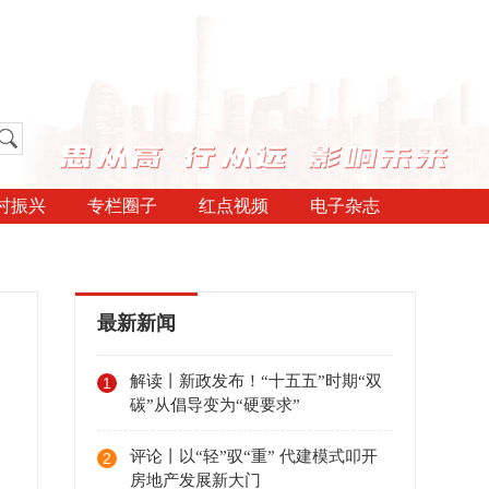
村振兴
专栏圈子
红点视频
电子杂志
最新新闻
解读丨新政发布！“十五五”时期“双
1
碳”从倡导变为“硬要求”
评论丨以“轻”驭“重” 代建模式叩开
2
房地产发展新大门