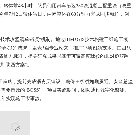
。转体前48小时，队员们用吊车吊装280块混凝土配重块（总重
今年7月2日转体当日，两幅梁体在68分钟内完成同步就位，创
技术攻坚清单销项”机制。通过BIM+GIS技术构建三维施工模
0余项QC成果，发表3篇专业论文，推广15项创新技术。由团队
省地方标准，相关研究成果《基于可调高度球铰的非对称双跨
“陕西方案”。
施工策略，提前完成沥青层铺设，确保主线桥如期贯通。安全总监
需要击败的‘BOSS’”。项目实施期间，团队通过数字化监测、
全年实现施工零事故。