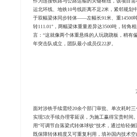
作为连接铁路与公路运输的关键枢纽，该项目需在
运北环线、地铁10号线距离不足2米，紧邻规划
于双幅梁体同步转体——左幅长91米、重14500吨需
转111.01°，两幅梁体重量差异达3500吨，
言：“这就像两个体重悬殊的人玩跷跷板，稍有偏
年突击队成立，团队最小成员仅22岁。
面对涉铁手续需经20余个部门审批、单次耗时
实现5次手续办理零延误，为施工赢得宝贵时间
用“可调节自落梁式转体球铰”技术，通过给轻侧
既保障转体精度又可重复利用，填补国内技术空白