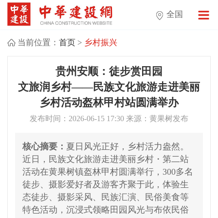
全国
当前位置：
首页
>
乡村振兴
贵州安顺：徒步赏田园
文旅润乡村——民族文化旅游走进美丽
乡村活动盔林甲村站圆满举办
发布时间：2026-06-15 17:30 来源：黄果树发布
核心摘要：
夏日风光正好，乡村活力盎然。
近日，民族文化旅游走进美丽乡村・第二站
活动在黄果树镇盔林甲村圆满举行，300多名
徒步、摄影爱好者及游客齐聚于此，体验生
态徒步、摄影采风、民族汇演、民俗美食等
特色活动，沉浸式领略田园风光与布依民俗