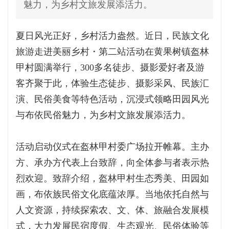
魅力，为乡村文旅发展添活力。
夏日风光正好，乡村活力盎然。近日，民族文化
旅游走进美丽乡村・第二站活动在黄果树镇盔林
甲村圆满举行，300多名徒步、摄影爱好者及游
客齐聚于此，体验生态徒步、摄影采风、民族汇
演、民俗美食等特色活动，沉浸式领略田园风光
与布依民俗魅力，为乡村文旅发展添活力。
活动启动仪式在盔林甲村委广场拉开帷幕。主办
方、承办方代表上台致辞，向全体参与者表示热
烈欢迎。致辞介绍，盔林甲村生态秀美、田园如
画，布依族民俗文化底蕴浓厚。当地依托自然与
人文资源，持续探索农、文、体、旅融合发展模
式，大力发展民宿度假、生态观光、民俗体验等