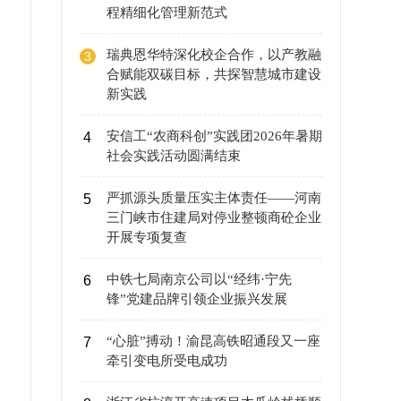
程精细化管理新范式
瑞典恩华特深化校企合作，以产教融
3
合赋能双碳目标，共探智慧城市建设
新实践
安信工“农商科创”实践团2026年暑期
4
社会实践活动圆满结束
严抓源头质量压实主体责任——河南
5
三门峡市住建局对停业整顿商砼企业
开展专项复查
中铁七局南京公司以“经纬·宁先
6
锋”党建品牌引领企业振兴发展
“心脏”搏动！渝昆高铁昭通段又一座
7
牵引变电所受电成功