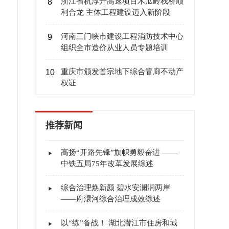
浙江省杭淳开高速项目木瓜岭栈桥顺
8
利合龙 主体工程建设迈入新阶段
河南三门峡市建设工程消防技术中心
9
组织全市造价从业人员专题培训
重庆市颁发首宗地下综合管廊不动产
10
权证
推荐新闻
高扬“开路先锋”旗帜勇毅奋进 ——
中铁五局75年改革发展综述
综合治理焕新颜 碧水安澜润两岸
——府澴河综合治理成效综述
以“练”备战！ 湖北潜江市住房和城