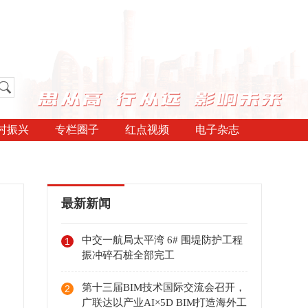
村振兴
专栏圈子
红点视频
电子杂志
最新新闻
中交一航局太平湾 6# 围堤防护工程
1
振冲碎石桩全部完工
第十三届BIM技术国际交流会召开，
2
广联达以产业AI×5D BIM打造海外工