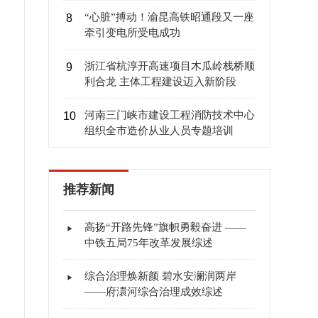
“心脏”搏动！渝昆高铁昭通段又一座
8
牵引变电所受电成功
浙江省杭淳开高速项目木瓜岭栈桥顺
9
利合龙 主体工程建设迈入新阶段
河南三门峡市建设工程消防技术中心
10
组织全市造价从业人员专题培训
推荐新闻
高扬“开路先锋”旗帜勇毅奋进 ——
中铁五局75年改革发展综述
综合治理焕新颜 碧水安澜润两岸
——府澴河综合治理成效综述