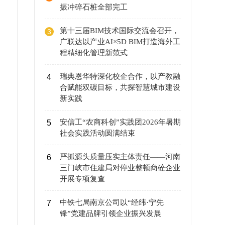
振冲碎石桩全部完工
第十三届BIM技术国际交流会召开，
3
广联达以产业AI×5D BIM打造海外工
程精细化管理新范式
瑞典恩华特深化校企合作，以产教融
4
合赋能双碳目标，共探智慧城市建设
新实践
安信工“农商科创”实践团2026年暑期
5
社会实践活动圆满结束
严抓源头质量压实主体责任——河南
6
三门峡市住建局对停业整顿商砼企业
开展专项复查
中铁七局南京公司以“经纬·宁先
7
锋”党建品牌引领企业振兴发展