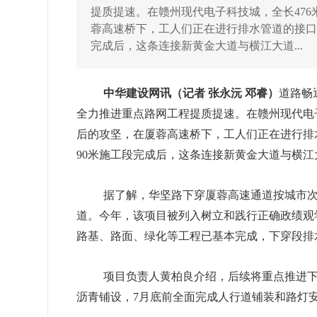
提质提速。在赣州现代电子科技城，全长47
蓉高速桥下，工人们正在进行排水管道的接口
完成后，这条连接新黄金大道与横江大道...
中华建设网讯
道路畅
（记者
张永沅
邓睿）
全力推进重点路网工程提质提速。
在赣州现代电
，在厦蓉高速桥下，
后的攻坚
工人们正在进行排
90米施工段完成后，这条连接新黄金大道与横江
据了解，
华坚路下穿厦蓉高速通道按城市
道。今年，该项目被列入树立和践行正确政绩观
路基、路面、绿化等工程已基本完成，下穿段排
项目负责人黄柏良介绍，后续
将重点推进
沥青铺设，7月底前全面完成人行道铺装和路灯