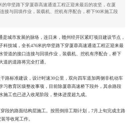
6米的华坚路下穿厦蓉高速通道工程正迎来最后的攻坚，在厦
连接与回填作业，装载机、挖机有序配合，桥下90米施工段
通是城市发展的脉络，连日来，赣州经开区紧盯项目建设节点，
子科技城，全长
476米的华坚路下穿厦蓉高速通道工程正迎来最
水管道的接口连接与回填作业，装载机、挖机有序配合，桥下
完全打通。
大道的道路将
次干路标准建设，设计时速
30公里，双向四车道加两侧非机动车
，目前除厦蓉高速桥下段外，其余路段
学习教育区级整改事项
水施工也已进入收尾阶段，整体进度超九成。
下穿段的路面结构层施工。按照倒排工期计划，
7月上旬完成主路
安装等收尾工作。