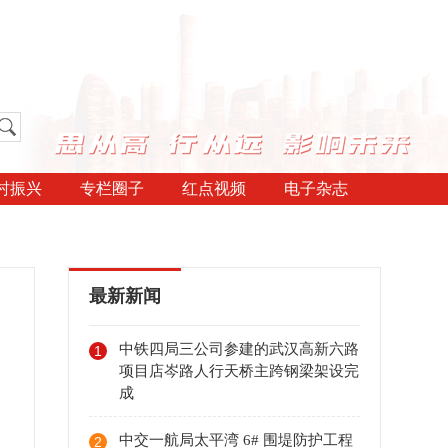
村振兴
专栏圈子
红点视频
电子杂志
最新新闻
中铁四局三公司参建的武汉高新六路
1
项目店岑路人行天桥主跨钢梁架设完
成
中交一航局太平湾 6# 围堤防护工程
2