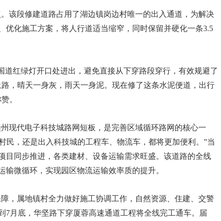
点。该段修建道路占用了湖边镇岗边村唯一的出入通道，为解决
、优化施工方案，将人行道适当缩窄，同时保留并硬化一条
3.5
。
5国道红绿灯开口处进出，避免直接从下穿路段穿行，有效规避了
土路，晴天一身灰，雨天一身泥。现在修了这条水泥便道，出行
称赞。
赣州现代电子科技城路网短板，是完善区域循环路网的核心一
当
近村民，还是出入科技城的工程车、物流车，都将更加便利。”
项目同步推进，各类建材、设备运输需求旺盛。该道路的全线
运输微循环，实现园区物流运输效率质的提升。
保障，属地镇村全力做好施工协调工作，自然资源、住建、交警
到
7月底，华坚路下穿厦蓉高速通道工程将全线完工通车。届