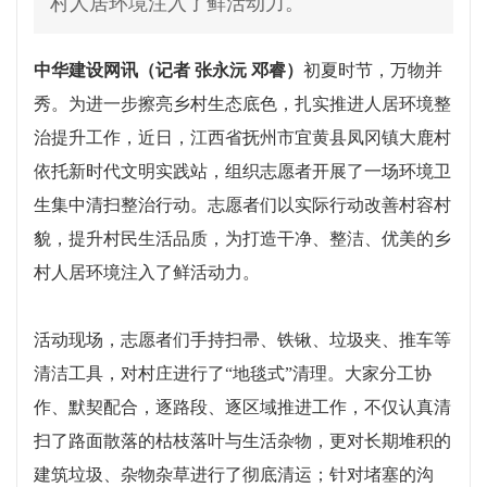
村人居环境注入了鲜活动力。
中华建设网讯
（记者
张永沅
邓睿）
初夏时节，万物并
秀。为进一步擦亮乡村生态底色，扎实推进人居环境整
治提升工作，近日，江西省抚州市宜黄县凤冈镇大鹿村
依托新时代文明实践站，组织志愿者开展了一场环境卫
生集中清扫整治行动。志愿者们以实际行动改善村容村
貌，提升村民生活品质，为打造干净、整洁、优美的乡
村人居环境注入了鲜活动力。
活动
现场，志愿者们手持扫帚、铁锹、垃圾夹、推车等
清洁工具，对村庄进行了
“地毯式”清理。大家分工协
作、默契配合，逐路段、逐区域推进工作
，
不仅认真清
扫了路面散落的枯枝落叶与生活杂物，更对长期堆积的
建筑垃圾、杂物杂草进行了彻底清运；针对堵塞的沟