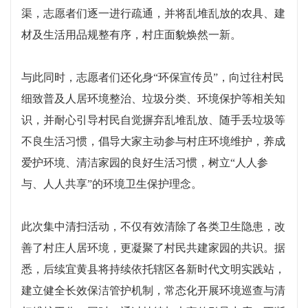
渠，志愿者们逐一进行疏通，并将乱堆乱放的农具、建
材及生活用品规整有序，村庄面貌焕然一新。
与此
同时，志愿者们还化身
“环保宣传员”
，
向过往村民
细致普及
人居环境整治、垃圾分类、环境保护等相关知
识，
并
耐心引导村民自觉摒弃乱堆乱放、随手丢垃圾等
不良生活习惯，倡导大家主动参与村庄环境维护，养成
爱护环境、清洁家园的良好生活习惯，树立
“人人参
与、人人共享”的环境卫生保护理念。
此次集中清扫活动，不仅有效清除了各类卫生隐患，改
善了村庄人居环境，更凝聚了村民共建家园的共识。据
悉，
后续
宜黄县将持续依托辖区各新时代文明实践站，
建立健全长效保洁管护机制，常态化开展环境巡查与清