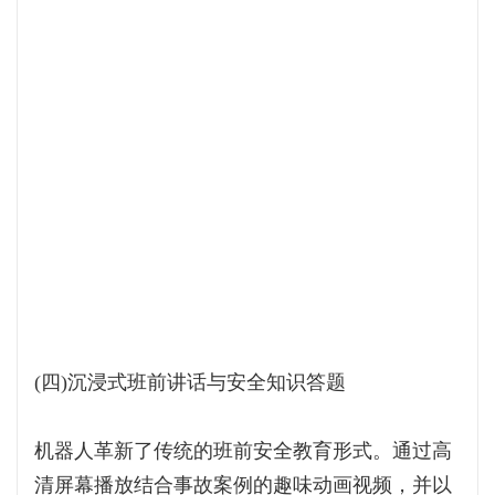
(四)沉浸式班前讲话与安全知识答题
机器人革新了传统的班前安全教育形式。通过高
清屏幕播放结合事故案例的趣味动画视频，并以
通俗易懂的语言进行同步讲解，将枯燥的安全规
程和操作要点转化为直观、易理解的视听内容。
且植入安全问答软件后，工人通过触摸屏进行安
全答题，系统即时反馈。