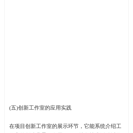
(五)创新工作室的应用实践
在项目创新工作室的展示环节，它能系统介绍工
作室的创建背景、发展历程、特色技术活动以及
所取得的各项荣誉成果。在介绍工作室研究提高
60m超深地下连续墙十字钢板刷壁合格率时，机
器人不仅能阐述其技术创新点，更能重点解读党
建引领下，团队如何攻坚克难、将组织优势转化
为创新效能的过程。