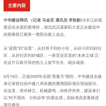
主要内容
中华建设网讯 （记者 马金言 通讯员 李秋影)
当长江的晨
雾还在水面织着薄纱，湖北武汉谌家矶大道正在建设中
的新楼群已被第一缕阳光镀上金边。
从“蓝图”到“实景”，从好房子到好小区，从好小区到好社
区，从好社区到好城区，一座宜业宜居的“未来之城”正
在这片日新月异的热土上拔节生长、稳步成形。
9月19日，正值2025年全国“质量月”期间，中华建设全媒
体记者前往由中建八局承建的麓洲国际项目现场探访。
在这里，塔吊林立、机械轰鸣，却秩序井然，建设者们
以“时不我待、分秒必争”的紧迫感，高标准高质量推进
项目建设。