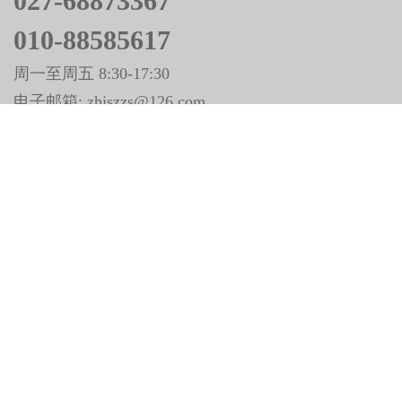
027-68873367
010-88585617
周一至周五 8:30-17:30
电子邮箱: zhjszzs@126.com
关于我们
团队风采
联系方式
版权申明
中华建设杂志社
中华建设网
红点视频
公众号
公众号
公众号