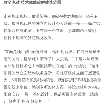
攻坚克难 技术赋能破解建造难题
走在施工现场，放眼望去，8栋塔楼拔地而起，错落有
致。极具现代感的外立面设计令人眼前一亮——每层结
构阳台均有退缩，不在同一个立面，形成凹凸不规则、
扭转不规则的独特视觉效果。
“立面是项目的 ‘颜值担当’，这种创新设计在提升建筑美
感的同时，也给施工带来了巨大挑战。” 中建八局麓洲
国际项目技术总工刘恒指着正在施工的1号楼说，“这个
项目的外立面结构线条复杂，每栋塔楼外立面每层变化
大，5号楼还有弧形结构阳台。我们采用了BIM建模确定
投影线来定位，编制专项架体方案，搭设架体时对挑出
阳台实行‘一层一深化设计’，保证项目主体质量与观感，
让‘好房子’拥有‘好结构’。”