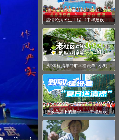
温情沁润民生工程 《中华建设》杂志社赴引隆补水项目开展“夏日送清凉”活动
从“体检清单”到“幸福账单” 小刘家湾片区的“焕新”密码
致敬高温下的坚守！《中华建设》杂志社开展2026年“夏日送清凉”慰问一线建设者活动