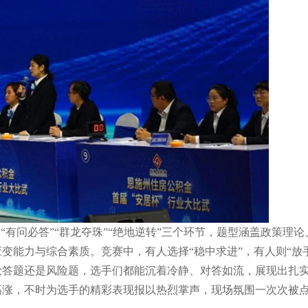
“有问必答”“群龙夺珠”“绝地逆转”三个环节，题型涵盖政策理
变能力与综合素质。竞赛中，有人选择“稳中求进”，有人则“放
抢答题还是风险题，选手们都能沉着冷静、对答如流，展现出扎
高涨，不时为选手的精彩表现报以热烈掌声，现场氛围一次次被