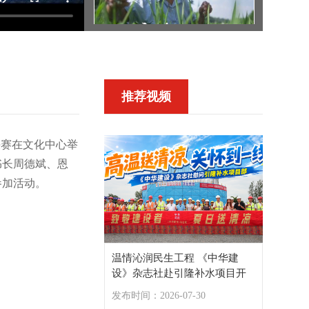
暖心安全施工教育短片丨《人要安全，家要团圆》
推荐视频
建设行业公益短片《守护塔尖上的安全》
决赛在文化中心举
书长周德斌、恩
参加活动。
购房补贴+文旅优惠！这个周末来这里寻觅宜居湖北清凉地
温情沁润民生工程 《中华建
设》杂志社赴引隆补水项目开
展“夏日送清凉”活动
发布时间：2026-07-30