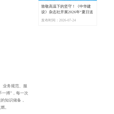
致敬高温下的坚守！《中华建
武汉市首部文明晾晒公约出台，“武昌区美丽晾晒联盟”正式成立
设》杂志社开展2026年“夏日送
清凉”慰问一线建设者活动
发布时间：2026-07-24
论、业务规范、服
手一搏”，每一次
实的知识储备，
点燃。