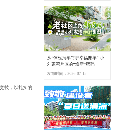
场上“宿敌”，场下兄弟！他把最强的对手，变成了最棒的朋友
中建三局近80个建筑工地同升国旗、共庆“七一”
从“体检清单”到“幸福账单” 小
刘家湾片区的“焕新”密码
发布时间：2026-07-15
台竞技，以扎实的
湖北省科技馆新馆再争先！以技术创新激活项目建设“一江春水”