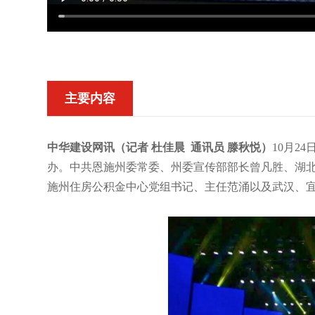
主要内容
中华建设网讯（记者 杜佳晨 通讯员 滕秋悦）
10月2
办。中共恩施州委常委、州委宣传部部长曾凡胜、湖
施州住房公积金中心党组书记、主任范涌以及武汉、