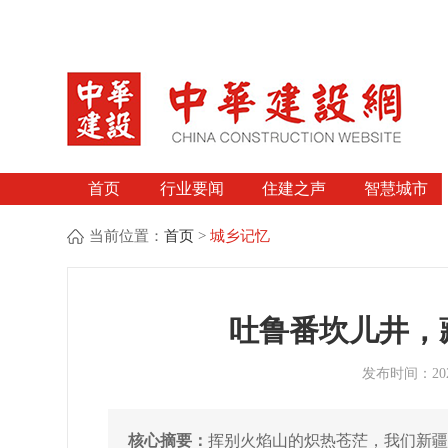
首页
行业要闻
住建之声
智慧城市
当前位置：
首页
>
城乡记忆
吐鲁番坎儿井，
发布时间：2026
核心摘要：
挥别火焰山的炽热苍茫，我们新