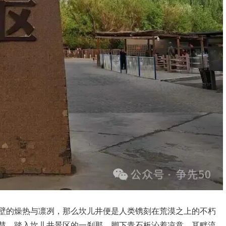
壁的燥热与凛冽，那么坎儿井便是人类镌刻在荒漠之上的不朽
慧。踏入坎儿井景区的一刹那，脚下青石板沁着凉意，耳畔流