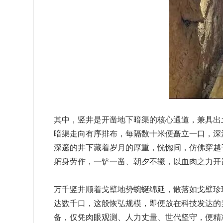
其中，竖井是开凿地下暗渠的核心通道，兼具出
暗渠走向有序排布，每隔数十米便矗立一口，深
深邃的井下藏着岁月的厚重，恍惚间，仿佛穿越
躬身劳作，一铲一凿、朝夕不辍，以血肉之力开
万千竖井顺着戈壁地势蜿蜒绵延，散落如戈壁珍
达数千口，这般恢弘规模，即便放在科技发达的
备，仅凭肉眼观测、人力丈量、世代坚守，便精