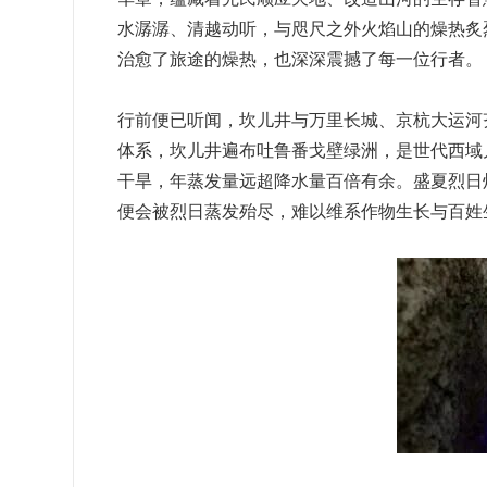
水潺潺、清越动听，与咫尺之外火焰山的燥热炙
治愈了旅途的燥热，也深深震撼了每一位行者。
行前便已听闻，坎儿井与万里长城、京杭大运河
体系，坎儿井遍布吐鲁番戈壁绿洲，是世代西域
干旱，年蒸发量远超降水量百倍有余。盛夏烈日
便会被烈日蒸发殆尽，难以维系作物生长与百姓