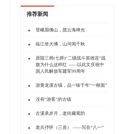
推荐新闻
登峨眉佛山，揽云海禅光
临江坐大佛，山河阅千秋
原陆三师(七师)“二级战斗英雄连”战
旗为什么这样红 ——以此文庆祝中
国人民解放军建军99周年
游黄龙溪古镇，品一味千年“一根面”
没有“游客”的古镇
古溪承岁月，老街藏蜀韵
老兵抒怀（三首） ——写在“八一”