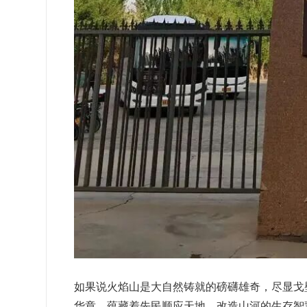
如果说火焰山是大自然铸就的磅礴雄奇，尽显戈
华章，蕴藏着先民顺应天地、改造山河的生存智