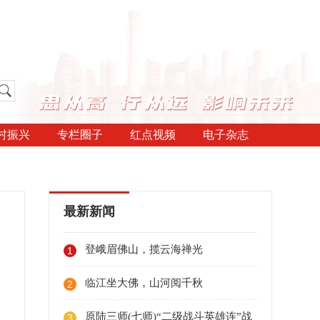
村振兴
专栏圈子
红点视频
电子杂志
最新新闻
登峨眉佛山，揽云海禅光
1
临江坐大佛，山河阅千秋
2
原陆三师(七师)“二级战斗英雄连”战
3