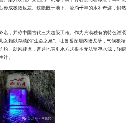
烈形成极致反差。这隐匿于地下、流淌千年的水利奇迹，悄然
齐名，并称中国古代三大超级工程。作为荒漠独有的特色灌溉
儿女赖以存续的“生命之泉”。吐鲁番深居内陆戈壁，气候极端
灼灼、劲风肆虐，普通地表引水方式根本无法留存水源，转瞬
生计。