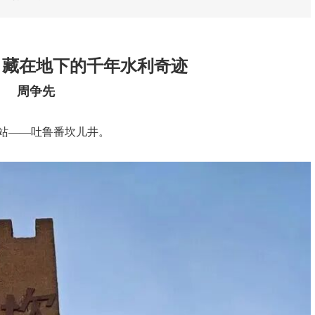
，藏在地下的千年水利奇迹
周争先
站——吐鲁番坎儿井。