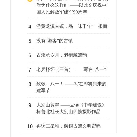
旗为什么这样红 ——以此文庆祝中
国人民解放军建军99周年
游黄龙溪古镇，品一味千年“一根面”
4
没有“游客”的古镇
5
古溪承岁月，老街藏蜀韵
6
老兵抒怀（三首） ——写在“八一”
7
致敬，八一！ ——写在即将到来的
8
建军节
大别山剪翠 ——品读《中华建设》
9
柯善北社长大别山四帧摄影作品
再访三星堆，解锁古蜀文明密码
10