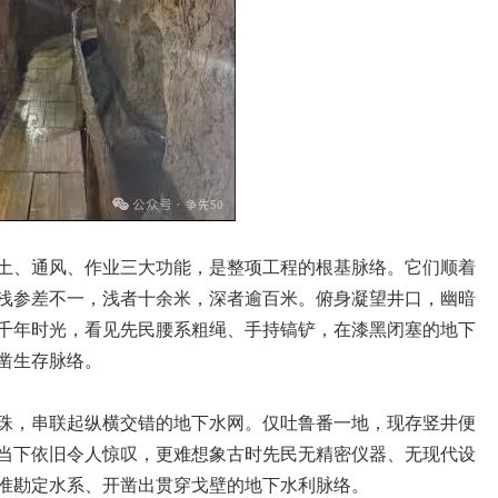
土、通风、作业三大功能，是整项工程的根基脉络。它们顺着
浅参差不一，浅者十余米，深者逾百米。俯身凝望井口，幽暗
千年时光，看见先民腰系粗绳、手持镐铲，在漆黑闭塞的地下
凿生存脉络。
珠，串联起纵横交错的地下水网。仅吐鲁番一地，现存竖井便
当下依旧令人惊叹，更难想象古时先民无精密仪器、无现代设
准勘定水系、开凿出贯穿戈壁的地下水利脉络。