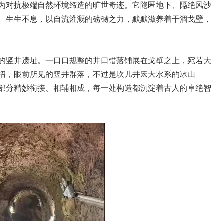
为对抗极端自然环境缔造的旷世奇迹。它隐匿地下、隔绝风沙
、生生不息，以自流灌溉的磅礴之力，默默滋养着干涸戈壁，
的竖井遗址。一口口规整的井口错落铺展在戈壁之上，宛若大
绍，眼前所见的竖井群落，不过是坎儿井宏大水系的冰山一
部分精妙衔接、相辅相成，每一处构造都沉淀着古人的卓绝智