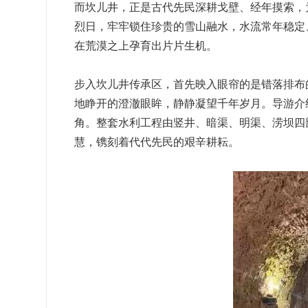
而坎儿井，正是古代先民深耕戈壁、经年摸索，
烈日，牢牢锁住珍贵的雪山融水，水流常年稳定
在荒漠之上孕育出片片生机。
步入坎儿井传承区，首先映入眼帘的是错落排布
地睁开的澄澈眼眸，静静凝望千年岁月。导游介
角。整套水利工程由竖井、暗渠、明渠、涝坝四
慧，镌刻着代代先民的艰辛耕耘。