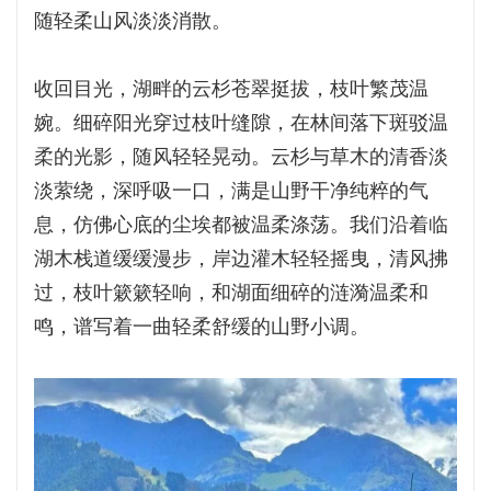
随轻柔山风淡淡消散。
收回目光，湖畔的云杉苍翠挺拔，枝叶繁茂温
婉。细碎阳光穿过枝叶缝隙，在林间落下斑驳温
柔的光影，随风轻轻晃动。云杉与草木的清香淡
淡萦绕，深呼吸一口，满是山野干净纯粹的气
息，仿佛心底的尘埃都被温柔涤荡。我们沿着临
湖木栈道缓缓漫步，岸边灌木轻轻摇曳，清风拂
过，枝叶簌簌轻响，和湖面细碎的涟漪温柔和
鸣，谱写着一曲轻柔舒缓的山野小调。