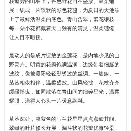
栈道旁的山坡上，各色野花自在盛放、温柔铺
展，织成一片软软的彩色花毯，为夏日的天池添
上了最鲜活温柔的底色。青山含翠，繁花缀枝，
每一朵小花都藏着天山独有的清灵，温柔缱绻，
让人目不暇接。
最动人的是成片绽放的金莲花，是内地少见的山
野灵卉。明黄的花瓣饱满温润，边缘带着细腻的
波纹，像被暖阳轻轻熨烫过的丝绸。一簇簇、一
丛丛相依相伴，温柔盛放。山风轻拂，花枝齐齐
缓缓摇曳，如同散落在青山间的细碎星光，温柔
耀眼，漾得人心头一片暖意融融。
草丛深处，淡紫色的马兰花星星点点点缀其间。
翠绿的叶片修长舒展，漏斗状的花瓣优雅轻柔，