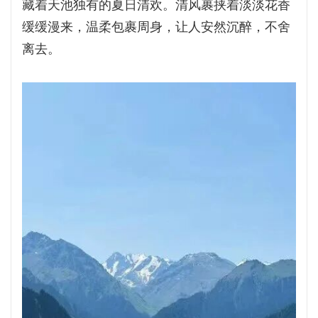
藏着天池独有的夏日清欢。清风裹挟着淡淡花香
缓缓漫来，温柔包裹周身，让人安然沉醉，不舍
离去。