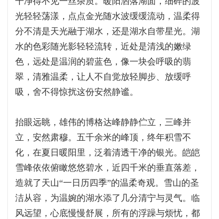
干净得不见一丝杂质。暖阳洒落湖面，细碎的波
光轻轻荡漾，点点金光随水波缓缓流动，温柔得
分不清是天光融于湖水，还是湖水自带星光。湖
水的色彩随光影轻轻流转，近处是清浅的嫩绿
色，远处是温润的碧蓝色，像一块会呼吸的翡
翠，清雅温柔，让人不自觉放轻脚步、放缓呼
吸，舍不得惊扰这份安然静谧。
抬眼远眺，雄伟的博格达峰静静伫立，三峰并
立，安然肃穆。五千余米的峰顶，终年积雪不
化，在夏日暖阳里，泛着清透干净的银光。皑皑
雪峰依依俯瞰悠悠碧水，近四千米的垂直落差，
造就了天山“一日历四季”的温柔奇观。雪山的圣
洁从容，为温婉的湖水添了几分清宁与灵气。临
风远望，心底慢慢舒展，所有的浮躁与烦忧，都