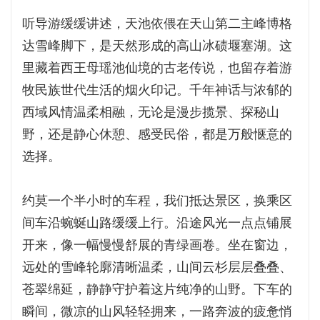
听导游缓缓讲述，天池依偎在天山第二主峰博格
达雪峰脚下，是天然形成的高山冰碛堰塞湖。这
里藏着西王母瑶池仙境的古老传说，也留存着游
牧民族世代生活的烟火印记。千年神话与浓郁的
西域风情温柔相融，无论是漫步揽景、探秘山
野，还是静心休憩、感受民俗，都是万般惬意的
选择。
约莫一个半小时的车程，我们抵达景区，换乘区
间车沿蜿蜒山路缓缓上行。沿途风光一点点铺展
开来，像一幅慢慢舒展的青绿画卷。坐在窗边，
远处的雪峰轮廓清晰温柔，山间云杉层层叠叠、
苍翠绵延，静静守护着这片纯净的山野。下车的
瞬间，微凉的山风轻轻拥来，一路奔波的疲惫悄