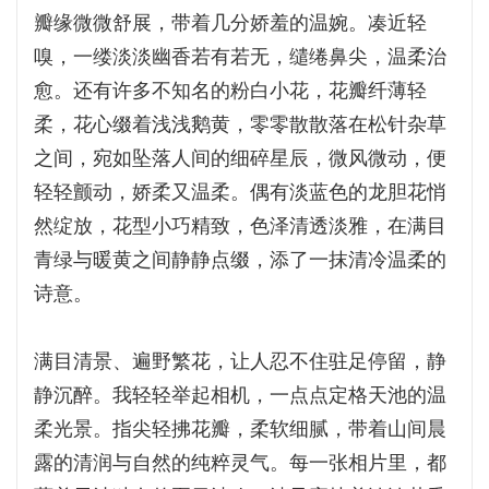
瓣缘微微舒展，带着几分娇羞的温婉。凑近轻
嗅，一缕淡淡幽香若有若无，缱绻鼻尖，温柔治
愈。还有许多不知名的粉白小花，花瓣纤薄轻
柔，花心缀着浅浅鹅黄，零零散散落在松针杂草
之间，宛如坠落人间的细碎星辰，微风微动，便
轻轻颤动，娇柔又温柔。偶有淡蓝色的龙胆花悄
然绽放，花型小巧精致，色泽清透淡雅，在满目
青绿与暖黄之间静静点缀，添了一抹清冷温柔的
诗意。
满目清景、遍野繁花，让人忍不住驻足停留，静
静沉醉。我轻轻举起相机，一点点定格天池的温
柔光景。指尖轻拂花瓣，柔软细腻，带着山间晨
露的清润与自然的纯粹灵气。每一张相片里，都