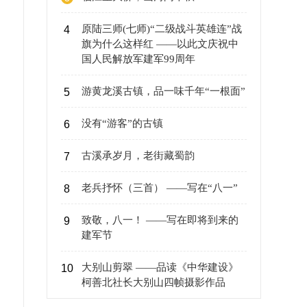
原陆三师(七师)“二级战斗英雄连”战
4
旗为什么这样红 ——以此文庆祝中
国人民解放军建军99周年
游黄龙溪古镇，品一味千年“一根面”
5
没有“游客”的古镇
6
古溪承岁月，老街藏蜀韵
7
老兵抒怀（三首） ——写在“八一”
8
致敬，八一！ ——写在即将到来的
9
建军节
大别山剪翠 ——品读《中华建设》
10
柯善北社长大别山四帧摄影作品