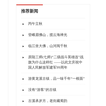
推荐新闻
丙午立秋
登峨眉佛山，揽云海禅光
临江坐大佛，山河阅千秋
原陆三师(七师)“二级战斗英雄连”战
旗为什么这样红 ——以此文庆祝中
国人民解放军建军99周年
游黄龙溪古镇，品一味千年“一根面”
没有“游客”的古镇
古溪承岁月，老街藏蜀韵