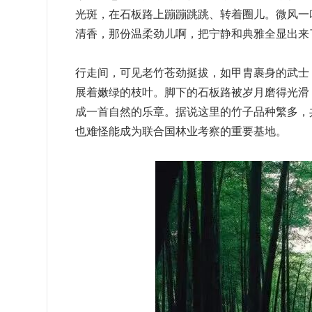
光斑，在石板路上蹦蹦跳跳、转着圈儿。微风一
清香，那份温柔劲儿啊，把宁静和典雅全显出来
行走间，可见老竹苍劲挺拔，如甲胄裹身的武士
展着嫩绿的枝叶。脚下的石板路被岁月磨得光滑
成一首自然的乐章。据说这里的竹子品种繁多，
也难怪能成为联合国林业考察的重要基地。