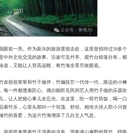
我眼前一亮。作为新兴的旅游度假去处，这里曾招待过50多个
是中外文化交流的故事。沿途可见竹亭、观竹台错落分布，都
味道，又能让人登高远眺，将竹海全景尽收眼底。
竹农祖祖辈辈和竹子做伴，竹编技艺一代传一代，路边的小摊
，每一件都透着匠心。偶尔能听见民间艺人用竹子做的乐器吹
儿，让人把烦心事儿全忘光。在这里，吃一筒竹筒饭，喝一口
品着竹乐，心里头那叫一个坦荡、舒坦。相传大诗人郭小川曾
楠竹的喜爱，为这片竹海增添了几分文人气息。
，迎面而来带着竹子清香的凉风。望着漫山遍野的翠竹，呼吸