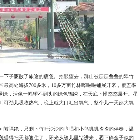
一下子驱散了旅途的疲惫。抬眼望去，群山被层层叠叠的翠竹
最高处海拔700多米，10多万亩竹林哗啦啦铺展开来，覆盖率
的翠绿，活像一幅望不到头的绿色锦绣，在天底下慢悠悠展开。星
叶可劲儿吸收热气，晚上就大口吐出氧气，整个儿一天然大氧
间被隔绝，只剩下竹叶沙沙的哼唱和小鸟叽叽喳喳的伴奏，温
茂盛得把天都遮住了，阳光从缝儿里钻进来，洒下碎金子似的