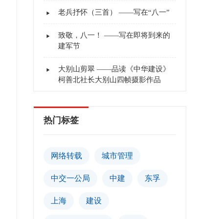
老兵抒怀（三首） ——写在“八一”
致敬，八一！ ——写在即将到来的
建军节
大别山剪翠 ——品读《中华建设》
柯善北社长大别山四帧摄影作品
热门标签
网络转载
城市管理
中交一公局
中建
东孚
上海
建设