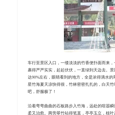
车行至景区入口，一缕淡淡的竹香便扑面而来，
裹得严严实实，起起伏伏，一直绿到天边去。景区
达90%左右，眼睛看到的地方，全是浓得滴水
星竹海夏天凉快得很，竹林密密扎扎的，白天竹
吧，舒服极了！
沿着弯弯曲曲的石板路步入竹海，远处的喧嚣瞬
柔又治愈。两旁翠竹站得笔直，亭亭玉立，枝叶