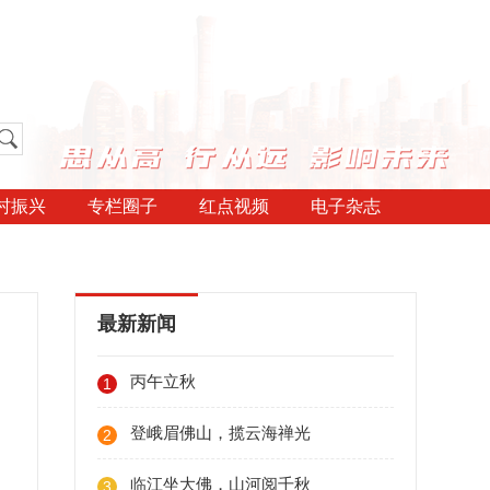
村振兴
专栏圈子
红点视频
电子杂志
最新新闻
丙午立秋
1
登峨眉佛山，揽云海禅光
2
临江坐大佛，山河阅千秋
3