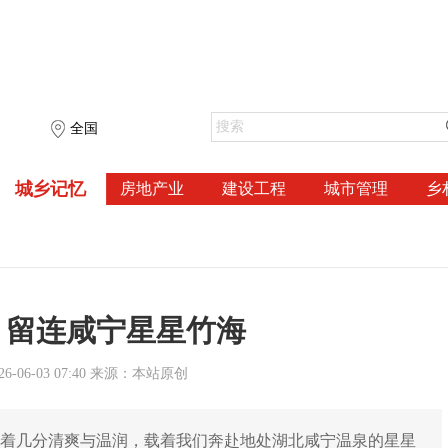
全国
城乡记忆
房地产业
建设工程
城市管理
乡
，留连咸宁星星竹海
-06-03 07:40 来源：本站原创
携着几分清爽与温润，载着我们奔赴地处湖北咸宁温泉的星星