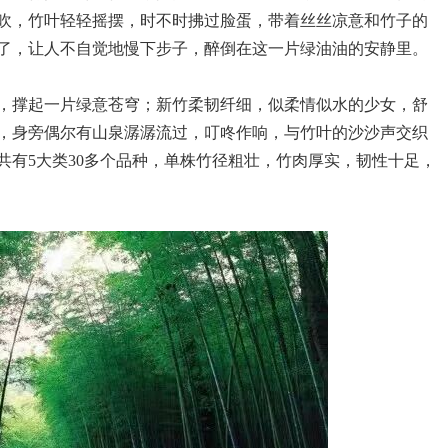
吹，竹叶轻轻摇摆，时不时拂过脸蛋，带着丝丝凉意和竹子的
了，让人不自觉地慢下步子，醉倒在这一片绿油油的安静里。
，撑起一片绿意苍穹；新竹柔韧纤细，似柔情似水的少女，舒
，身旁偶尔有山泉潺潺流过，叮咚作响，与竹叶的沙沙声交织
共有5大类30多个品种，单株竹径粗壮，竹肉厚实，韧性十足，