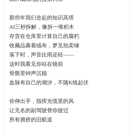
那些年我们垒起的知识高塔
AI三秒拆解，像拆一堆积木
存货在仓库里计算自己的腐朽
收藏品裹着绒布，梦见拍卖锤
落下时，声音比雨还轻——
这时我看见你站在镜前
骨骼里钟声沉稳
血脉有自己的潮汐，不随K线起伏
你伸出手，指挥光缆里的风
让无名的副驾驶替你驶过
所有拥挤的旧航道