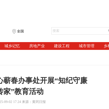
全国
城乡记忆
房地产业
建设工程
城市管理
乡
心蕲春办事处开展“知纪守廉
传家”教育活动
-09-02 17:24 来源：黄冈日报