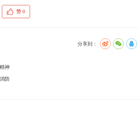
赞
0
分享到：
大精神
筑消防