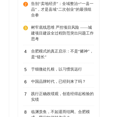
告别“卖地经济”：全域整治+“一县一
2
品”，才是县域“二次创业”的最强组
合拳
树牢底线思维 严控项目风险 ——城
3
建项目建设全过程防范突出问题工作
思考
合肥模式的真正启示：不是“赌神”，
4
是“链长”
于细微处扎根，以习惯筑远行
5
中国品牌时代，已经到来了吗？
6
践行正确政绩观，创造经得起检验的
7
实绩
临渊羡鱼，不如退而结网。合肥模
8