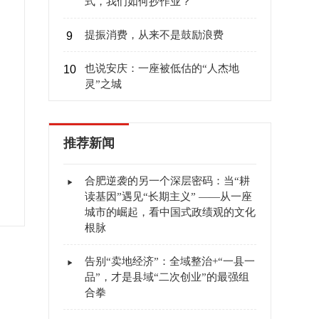
式，我们如何抄作业？
提振消费，从来不是鼓励浪费
9
也说安庆：一座被低估的“人杰地
10
灵”之城
推荐新闻
合肥逆袭的另一个深层密码：当“耕
读基因”遇见“长期主义” ——从一座
城市的崛起，看中国式政绩观的文化
根脉
告别“卖地经济”：全域整治+“一县一
品”，才是县域“二次创业”的最强组
合拳