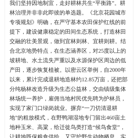
我们坚持因地制宜，走好耕林共生“平衡路”。耕
林治理并非非此即彼的单选题。《北京花园城市
专项规划》明确，在严守基本农田保护红线的前
提下，建设健康稳定的田间生态系统，打造林田
交融的壮美景观，做到宜林则林、宜耕则耕。结
合北京地势特点，在生态涵养区，对25度以上的
坡耕地、水土流失严重以及水源保护区周边的低
产田，逐步恢复植被。以密云区举例，自2000年
以来，累计完成退耕地造林约12.85万亩，还把部
分纯杨林改造升级为生态公益林，交由镇级集体
林场统一养护，雇佣当地村民优先聘为护林员，
实现了家门口绿岗就业。摒弃“一刀切清退耕
地”的粗放模式，在野鸭湖湿地专门留出460亩土
地种玉米、高粱，给迁徙鸟类打造“候鸟食堂”，
让耕地既保粮食供给，又守护野生动物栖息，实