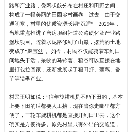
路和产业路，像网状般分布在村庄和田野之间，
构成了一幅美丽的田园乡村画卷。过去，由于交
通闭塞，村里的优质资源长期“沉睡”。2025年，
当地重点推进了唐房坝组社道公路硬化及产业路
堡坎项目。随着水泥路修到了山巅，撂荒的土地
变成了“聚宝盆”。如今，村民不仅能骑着车到田
间地头干活，采收的马铃薯、稻谷可以直接在地
里打包拉回家，还新发展起了稻田虾、莲藕、香
芋等错季产业。
村民王明如说：“往年旋耕机是不能下田的，基本
上要下田的话都要人工抬，现在管你走哪里都方
便了，三轮车旋耕机都是直接开到田里去，这个
确实是方便得多。原先村里只有外出的交通道，