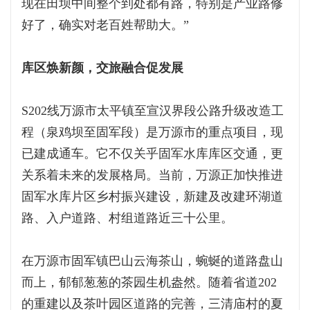
现在田坝中间整个到处都有路，特别是产业路修
好了，确实对老百姓帮助大。”
库区焕新颜，交旅融合促发展
S202线万源市太平镇至宣汉界段公路升级改造工
程（泉鸡坝至固军段）是万源市的重点项目，现
已建成通车。它不仅关乎固军水库库区交通，更
关系着未来的发展格局。当前，万源正加快推进
固军水库片区乡村振兴建设，新建及改建环湖道
路、入户道路、村组道路近三十公里。
在万源市固军镇巴山云海茶山，蜿蜒的道路盘山
而上，郁郁葱葱的茶园生机盎然。随着省道202
的重建以及茶叶园区道路的完善，三清庙村的夏