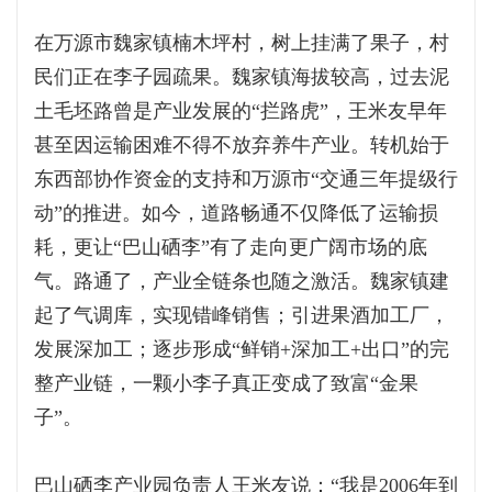
在万源市魏家镇楠木坪村，树上挂满了果子，村
民们正在李子园疏果。魏家镇海拔较高，过去泥
土毛坯路曾是产业发展的“拦路虎”，王米友早年
甚至因运输困难不得不放弃养牛产业。转机始于
东西部协作资金的支持和万源市“交通三年提级行
动”的推进。如今，道路畅通不仅降低了运输损
耗，更让“巴山硒李”有了走向更广阔市场的底
气。路通了，产业全链条也随之激活。魏家镇建
起了气调库，实现错峰销售；引进果酒加工厂，
发展深加工；逐步形成“鲜销+深加工+出口”的完
整产业链，一颗小李子真正变成了致富“金果
子”。
巴山硒李产业园负责人王米友说：“我是2006年到