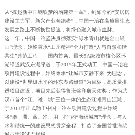
从“撑起新中国钢铁梦的冶建第一军”，到如今的“安居房
建设主力军、新兴产业领跑者”，中国一冶在高质量生态
发展之路上不断换挡提速，将绿色融入城市血脉。
这十年，中国一冶坚决贯彻落实“绿水青山就是金山银
山”理念，始终秉承“工匠精神”全力打造“人与自然和谐
共生”典范工程——国内首条、最长5A级城市核心区环
湖绿道武汉东湖绿道，于2015年正式动工，中国一冶在
项目建设过程中，始终秉承“让城市安静下来”为理念，
以建设“世界级水平的环东湖路绿道”为目标，高质量推
进项目建设，项目先后获得鲁班奖和詹天佑奖；作为武
汉市首个“江、滩、城”三位一体的生态江滩青山江滩，
于2013年正式动工中国一冶在项目建设过程中始终
将“渗、滞、蓄、净、用、排”的“海绵城市”理念，与人
水和谐统一的建设思想贯穿全程，打造了全国首批海绵
城市建设试点样板……