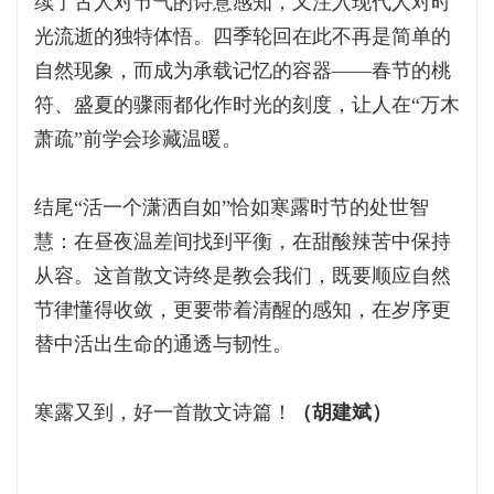
续了古人对节气的诗意感知，又注入现代人对时
光流逝的独特体悟。四季轮回在此不再是简单的
自然现象，而成为承载记忆的容器——春节的桃
符、盛夏的骤雨都化作时光的刻度，让人在“万木
萧疏”前学会珍藏温暖。
结尾“活一个潇洒自如”恰如寒露时节的处世智
慧：在昼夜温差间找到平衡，在甜酸辣苦中保持
从容。这首散文诗终是教会我们，既要顺应自然
节律懂得收敛，更要带着清醒的感知，在岁序更
替中活出生命的通透与韧性。
寒露又到，好一首散文诗篇！
（胡建斌）