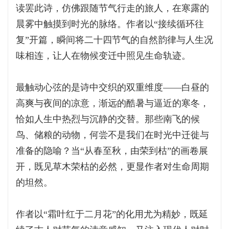
读罢此诗，仿佛跟随节气行走的旅人，在寒露的
晨雾中触摸到时光的脉络。作者以“接续循环往
复”开篇，瞬间将二十四节气的自然韵律与人生况
味相连，让人在物候变迁中照见生命轨迹。
最触动心弦的是诗中交织的双重维度——白昼的
高爽与夜间的凉意，渐远的酷暑与逼近的寒冬，
恰如人生中热烈与沉静的交替。那些南飞的候
鸟、储粮的动物，何尝不是我们在时光中迁徙与
准备的隐喻？当“从春至秋，由荣到枯”的画卷展
开，既见草木荣枯的必然，更显作者对生命周期
的坦然。
作者以“霜叶红于二月花”的化用尤为精妙，既延