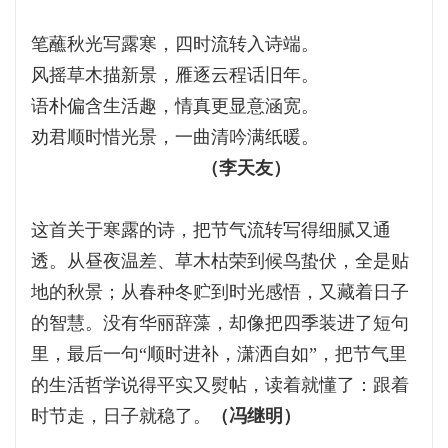
笔蘸秋光写露寒，四时流转入诗端。
风摇草木描新景，雁逐云程话旧年。
语朴偏含生活趣，情真更显意涵宽。
劝君顺时惜光景，一曲清吟满纸暖。
（李天友）
这首关于寒露的诗，把节气流转写得细腻又通
透。从昼夜温差、草木枯荣到候鸟蛰伏，全是贴
地的秋景；从春种冬贮到时光感悟，又藏着日子
的智慧。没有华丽辞藻，却像把四季装进了短句
里，最后一句“顺时进补，潇洒自如”，把节气里
的生活哲学说得平实又熨帖，读着就懂了：跟着
时节走，日子就稳了。
（冯继明）