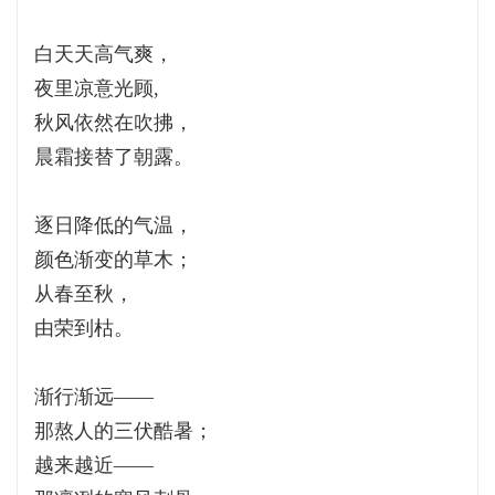
白天天高气爽，
夜里凉意光顾,
秋风依然在吹拂，
晨霜接替了朝露。
逐日降低的气温，
颜色渐变的草木；
从春至秋，
由荣到枯。
渐行渐远——
那熬人的三伏酷暑；
越来越近——