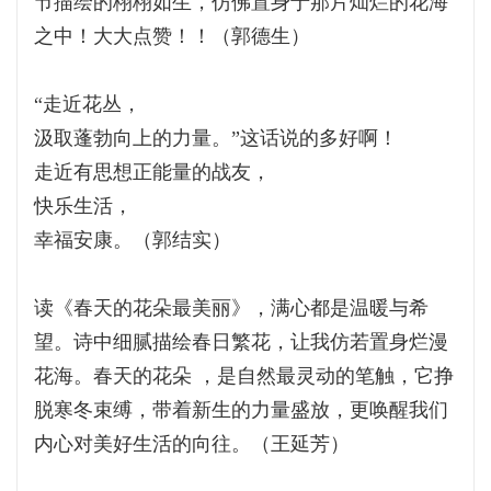
节描绘的栩栩如生，仿佛置身于那片灿烂的花海
之中！大大点赞！！（郭德生）
“走近花丛，
汲取蓬勃向上的力量。”这话说的多好啊！
走近有思想正能量的战友，
快乐生活，
幸福安康。（郭结实）
读《春天的花朵最美丽》，满心都是温暖与希
望。诗中细腻描绘春日繁花，让我仿若置身烂漫
花海。春天的花朵 ，是自然最灵动的笔触，它挣
脱寒冬束缚，带着新生的力量盛放，更唤醒我们
内心对美好生活的向往。（王延芳）