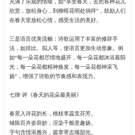
充满了乐观的情绪，如“享受春天，去把各种花儿
欣赏，放松身心，到柳暗花明处徜徉”，鼓励人们
在春天里放松心情，感受生活的美好。
三是语言优美流畅：诗歌运用了丰富的修辞手
法，如排比、拟人等，使语言更加生动形象。例
如“每一朵花都尽情地盛开，每一朵花都沐浴着阳
光，每一朵花都精神焕发，每一朵花都神采飞
扬”，增强了诗歌的节奏感和表现力。
七律·评《春天的花朵最美丽》
春景入诗花韵长，桃枝李蕊竞芬芳。
铺陈百卉姿容妙，渲染千般意趣扬。
字句含情添雅兴，篇章寄志颂韶光。