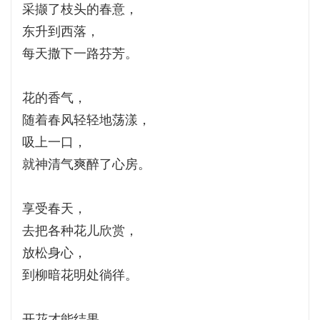
采撷了枝头的春意，
东升到西落，
每天撒下一路芬芳。
花的香气，
随着春风轻轻地荡漾，
吸上一口，
就神清气爽醉了心房。
享受春天，
去把各种花儿欣赏，
放松身心，
到柳暗花明处徜徉。
开花才能结果，