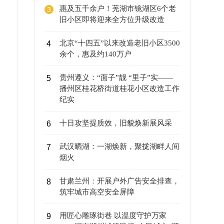
惠及五千余户！芜湖市镜湖区6个老
3
旧小区即将迎来全方位升级改造
北京“十四五”以来改造老旧小区3500
4
余个，惠及约140万户
贵州遵义：“面子”靓 “里子”实——
5
播州区桂花桥街道桂花小区改造工作
纪实
十日攻坚提质效，旧貌焕新展风采
6
武汉晒湖：一湖焕新，聚拢湖畔人间
7
烟火
甘肃兰州：开展户外广告安全排查，
8
筑牢城市高空安全屏障
用匠心雕琢街巷 以温度守护万家
9