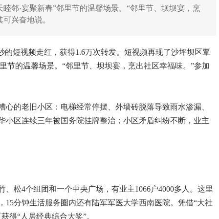
凤天睦邻·宴聚新春”邻里节的温馨场景。“邻里节、坝坝宴，烹
其可兴奋地说。
分1秒的短视频走红，获得1.6万次转发。短视频再现了沙坪坝区覃
”邻里节的温馨场景。“邻里节、坝坝宴，烹出社区幸福味。”参加
糟心的老旧小区：电梯经常停摆、外墙砖脱落导致雨水渗漏、
华小区连续三年被国务院挂牌整治；小区矛盾纠纷不断，业主
、松4个组团和一个中央广场，有业主1066户4000多人。这里
，15分钟生活服务圈内还有陆军军医大学西南医院。凭借“大社
区获得“人居经典综合大奖”。