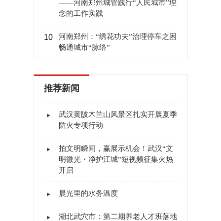
——河南郑州城管践行“人民城市”理
念的工作实践
河南郑州：“绣花功夫”治理停车之困
10
畅通城市“脉络”
推荐新闻
武汉黄陂木兰山风景区扎实开展夏季
防火专项行动
拍文明瞬间，赢展示机会！武汉“文
明微光・净护江城”短视频征集火热
开启
晨光里的水务温度
湖北武穴市：第二期养老人才班落地