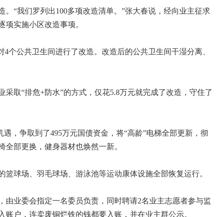
。“我们罗列出100多项改造清单。”张大春说，经向业主征求
逐项实施小区改造事项。
业对4个公共卫生间进行了改造。改造后的公共卫生间干湿分离、
采取“排危+防水”的方式，仅花5.8万元就完成了改造，守住了
机遇，争取到了495万元国债资金，将“高龄”电梯全部更新，彻
椅全部更换，健身器材也焕然一新。
的篮球场、羽毛球场、游泳池等运动康体设施全部恢复运行。
，由业委会指定一名委员负责，同时聘请2名业主志愿者参与监
入账户，连卖废铜烂铁的钱都要入账，并在业主群公示。