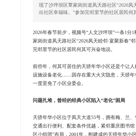
现了沙坪坝区覃家岗街道凤天路社区“2026
出社区幸福味。”参加完邻里节的社区居民何
2026年春节前夕，视频号“人文沙坪坝”一条1
家岗街道凤天路社区“2026凤天睦邻·宴聚新春
完邻里节的社区居民何其可兴奋地说。
前些年，何其可居住的天骄年华小区还是个让人
设施设备老化……因存在重大火灾隐患，天骄年
一度罢免了小区业委会。
问题扎堆，曾经的经典小区陷入“老化”困局
天骄年华小区位于凤天大道55号，拥有梅、兰、竹
交通出行便利、配套条件优越，紧邻重庆图书馆
区小组团”布局，2001年，刚建成的天骄年华小