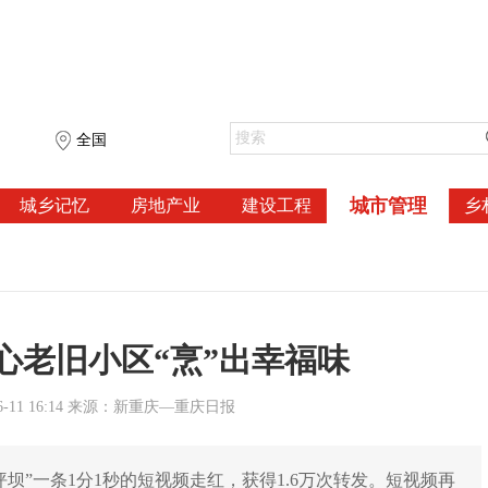
全国
城市管理
城乡记忆
房地产业
建设工程
乡
心老旧小区“烹”出幸福味
6-11 16:14 来源：新重庆—重庆日报
坪坝”一条1分1秒的短视频走红，获得1.6万次转发。短视频再