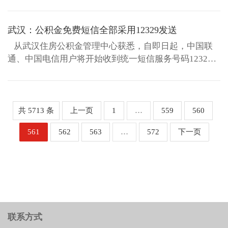
工作任务进行了安排部
资、社会融资外，许多地方都
署。 2014年，在宜昌市住
尝试利用住房公积金进行贷款
武汉：公积金免费短信全部采用12329发送
房公积金系统全体干...
或直接投资建设保障房，破解
地方政府保障房资金难题。然
从武汉住房公积金管理中心获悉，自即日起，中国联
而，其合理性日渐受到质疑。
通、中国电信用户将开始收到统一短信服务号码12329
不少公积金缴存人提出疑
短号发送的住房公积金服务短信。武汉住房公积金免费
问，“我缴存了公积金，但没有
服务短信全部采用统一短信服务号码12329短号发送。
享用来买房，为什么用我的公
积金建保障房给别人...
共 5713 条
上一页
1
…
559
560
561
562
563
…
572
下一页
联系方式