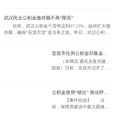
前，上海、南京、兰州、宁波
尹维真，厅党组成员、副厅长赵俊陪同调研。 在听
等城市的住房公积金年度报告
取我厅住房公积金监管处负责同志关于我省住房公积金
已经向社会公众披露。而在湖
行业信息化建设、公积金合规性管理、公积金监管能力
武汉民企公积金缴存额不再“限高”
北省范围内，孝...
建设、改进公积金服务、探索公积金改革创新等情况汇
目前，武汉公积金个贷率达到97.23%，如何扩大缴
报后，张司长...
存额，确保“应贷尽贷”是当务之急。昨日，武汉公积金
中心发布通知称，我市公积金实施差异化缴存，推行“限
高不搞一刀切”，对私民营企业放开缴存上限。 根据
公积金管理条例，我市公积金缴存额的幅度在8%—
宜昌市住房公积金归集金额和个贷领跑全省地市州
12%。由于“限高”政策存在，去年以来，我市多个高收
（本网讯 通讯员黄月娥 、
入企业以此...
陈新）日前，宜昌市召开了住
房公积金管理工作会议。会议
全面总结了2014年度全市住房
公积金管理工作，对2014年度
公积金使用“错位” 舆论呼吁“归位”
全市住房公积金管理工作先进
单位进行了表彰，签订了2015
【事件回放】 当
年工作目标责任书和党风廉政
前，保障房建设中最大困难在
建设责任书，并对2015年各项
于资金不足。因此，除政府投