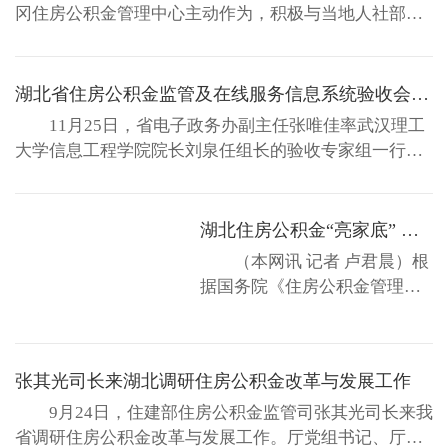
度，甚至挤提等现象，该市已
冈住房公积金管理中心主动作为，积极与当地人社部
在上海陆家嘴金融交易所将部
门、工会组织沟通协调，将住房公积金缴纳写入劳动用
分公积金、个人住房资产收益
工合同范本，积极拓展住房公积金制度向非公经济领域
权转让，成功募得3.55亿元资
延伸，不断扩大缴存范围，使公积金制度惠及更多的人
湖北省住房公积金监管及在线服务信息系统验收会召开
金。据悉，这是...
群。目前，黄州区和麻城市已正式启用新的劳动用工合
11月25日，省电子政务办副主任张唯佳率武汉理工
同，叫停了老版...
大学信息工程学院院长刘泉任组长的验收专家组一行，
对我厅承担的湖北省住房公积金监管及在线服务信息系
统进行验收。 厅党组成员、纪检组长朱建卿出席会
议。他指出，全省住房公积金监管及在线服务信息系统
湖北住房公积金“亮家底” 孝感市率先公示年度报告
主要用于非现场实时监管，同时为缴存职工提供查询、
（本网讯 记者 卢君晨）根
比对服务。省...
据国务院《住房公积金管理条
例》和三部委《关于健全住房
公积金信息披露制度的通知》
的规定，从今年起，每年各市
张其光司长来湖北调研住房公积金改革与发展工作
以年度报告形式披露前一年住
房公积金信息；4月底前披露省
9月24日，住建部住房公积金监管司张其光司长来我
级住房公积金汇总信息。目
省调研住房公积金改革与发展工作。厅党组书记、厅长