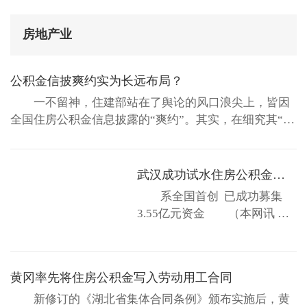
布，洞察房企综合实力与发展前景
房地产业
公积金信披爽约实为长远布局？
一不留神，住建部站在了舆论的风口浪尖上，皆因
全国住房公积金信息披露的“爽约”。其实，在细究其“爽
约”的原因之后，事关全国住房公积金的一局更大的棋就
已浮现：近看，住房公积金管理条例年内就将修订完
成；远看，以住房公积金制度为基础，设立政策性住宅
武汉成功试水住房公积金个贷资产证券化 系全国首创
金融机构的设想已处于研究论证阶段。由此观之，“爽
系全国首创 已成功募集
约”似情...
3.55亿元资金 （本网讯 通
讯员 邱正炯 记者 卢君晨）25
日，记者从湖北省住房公积金
监管处获悉，为解决公积金流
黄冈率先将住房公积金写入劳动用工合同
动性趋紧问题，避免武汉市出
现公积金断贷、调低贷款额
新修订的《湖北省集体合同条例》颁布实施后，黄