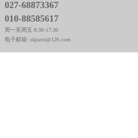
027-68873367
010-88585617
周一至周五 8:30-17:30
电子邮箱: zhjszzs@126.com
关于我们
团队风采
联系方式
版权申明
中华建设杂志社
中华建设网
红点视频
公众号
公众号
公众号