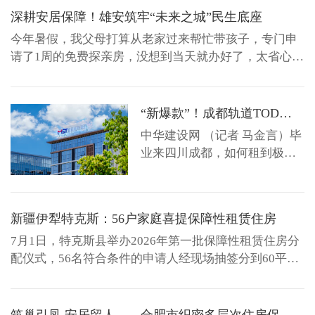
应处置等三项重点工作进行再部署、再推进。局党组书
深耕安居保障！雄安筑牢“未来之城”民生底座
记、局长主持会议并讲话，局领导班子成员、机关各科
今年暑假，我父母打算从老家过来帮忙带孩子，专门申
室及局属各单...
请了1周的免费探亲房，没想到当天就办好了，太省心
了。中化职工李先生赞不绝口。 近日，《雄安新区租赁
住房项目管理服务指南》正式印发，作为政府产权保障
房的主要运营方，河北雄安保障房安居工程有限公司
“新爆款”！成都轨道TOD保租房越来越“懂”年轻人了
（雄安安居）全面落实其工作部署，依托此前探索形成
中华建设网 （记者 马金言）毕
的整体承接、精...
业来四川成都，如何租到极具
性价比的房子，搬进地铁口的
品质小区？ 7月15日，成都轨
道TOD毕业安居活动正式启
新疆伊犁特克斯：56户家庭喜提保障性租赁住房
动，为毕业生提供从房源查
询、政策解读到线上签约、线
7月1日，特克斯县举办2026年第一批保障性租赁住房分
下看房的一站式安居服务。轨
配仪式，56名符合条件的申请人经现场抽签分到60平方
道城市寓见各门店已开放预约
米、80平方米户型的住房，满足了新市民、青年人住房
看房通道，提供一对一专属服
刚需。 此次保障性租赁住房分配，面向全县稳定就业的
务，从项目登记提示到户型偏
无房务工人员、引进人才、退役军人、援疆干部人才等
筑巢引凤 安居留人——合肥市织密多层次住房保障网托举新市民“安居梦”