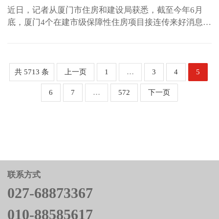
江，三门峡市消防救援局副局
近日，记者从厦门市住房和建设局获悉，截至今年6月
长曹文献出席会议。湖滨区、
底，厦门4个在建市级保障性住房项目接连传来好消息，
经济开发区所辖11个乡镇（街
部分项目已完成竣工验收，整体建设持续推进。 截至6
道）、48个社区及106家物业服
月底，马銮湾地铁社区二期A08-09地块项目已基本完成
务企业，三门峡市住建局相关
质量竣工验收，正着手进行联合验收工作。该项目位于
科室、局属事...
海沧区东瑶路与水头路交叉口北侧、龙窑路东侧，建设
共 5713 条
上一页
1
…
3
4
5
保障性住房1...
6
7
…
572
下一页
联系方式
027-68873367
010-88585617