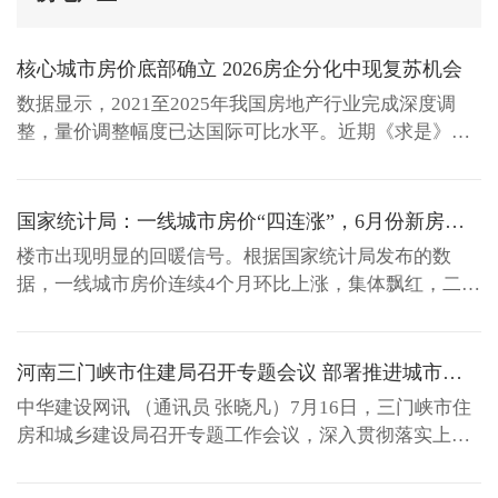
核心城市房价底部确立 2026房企分化中现复苏机会
数据显示，2021至2025年我国房地产行业完成深度调
整，量价调整幅度已达国际可比水平。近期《求是》杂
志多次发声，强调房地产是居民财富重要来源，国务院
批复的扩大消费十五五规划也将住房消费和财产性收入
提升列为重点。上海二手房市场量价双双改善，核心城
国家统计局：一线城市房价“四连涨”，6月份新房价格上涨城市增至20城
市供给收缩下楼市寻底更为健康。 一份研报观点认为，
楼市出现明显的回暖信号。根据国家统计局发布的数
房地产正进入...
据，一线城市房价连续4个月环比上涨，集体飘红，二线
城市的房价在今年6月份也出现了止跌的态势，70城新房
价格环比上涨队伍扩容至20城。 值得关注的是，7月13
日，国务院正式批复印发《扩大消费十五五规划》（下
河南三门峡市住建局召开专题会议 部署推进城市排水防涝、民生信访治理、12345热线办理三项重点工作
称《规划》），这是国内首份以扩大消费为核心主题的
中华建设网讯 （通讯员 张晓凡）7月16日，三门峡市住
五年专项规划...
房和城乡建设局召开专题工作会议，深入贯彻落实上级
有关决策部署，对住房城乡建设领域民生信访问题集中
治理、12345政务服务热线办理、城市排水防涝应急响