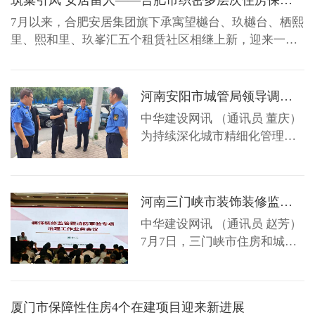
好预选全程跟进，...
群体。本次分配的房源配套完善，入户电梯、智能门
7月以来，合肥安居集团旗下承寓望樾台、玖樾台、栖熙
锁、厨卫家电...
里、熙和里、玖峯汇五个租赁社区相继上新，迎来一拨
新租户。值得一提的是，承寓栖熙里是新桥科创示范区
首个保障性租赁住房项目，共13栋中高层租赁住宅及配
套用房可提供1026套保障性租赁住房，可以满足新市民
河南安阳市城管局领导调研装修垃圾转运点规范化建设管理工作
和新就业群体多层次的住房需求。 7月9日，记者从合肥
中华建设网讯 （通讯员 董庆）
市住房保障...
为持续深化城市精细化管理，
建立健全装修垃圾规范化收运
处置体系，从源头破解装修垃
圾乱堆乱放、处置不规范等问
河南三门峡市装饰装修监管暨消防审验专项治理培训会召开
题，7月9日，安阳市城市管理
局一级调研员张占方带队，深
中华建设网讯 （通讯员 赵芳）
入文峰区（高新区）、安阳
7月7日，三门峡市住房和城乡
县、殷都区，实地调研装修垃
建设局组织召开全市装饰装修
圾转运点规划建设、日常运
监管暨消防审验专项治理工作
维、智慧管控等工作。安阳市
业务培训会。局党组成员、副
厦门市保障性住房4个在建项目迎来新进展
智慧城市运行中心...
局长秦中元、三级调研员詹传