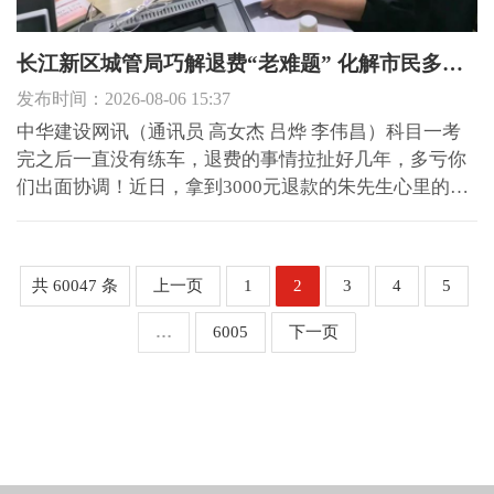
长江新区城管局巧解退费“老难题” 化解市民多年烦心事
发布时间：2026-08-06 15:37
中华建设网讯（通讯员 高女杰 吕烨 李伟昌）科目一考
完之后一直没有练车，退费的事情拉扯好几年，多亏你
们出面协调！近日，拿到3000元退款的朱先生心里的一
块石头终于落了地。 2022年，市民朱先生在新胜赢驾校
报名学习A2驾照，一次性缴纳学费5000元。报名之后他
仅仅完成了科一，受工作安排影响，一直没能到场练
共 60047 条
上一页
1
2
3
4
5
车，也没有参...
…
6005
下一页