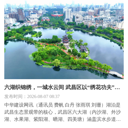
组成员、副主任郭兵同志带队前往退休老干部家中及飞
鹅社区，...
六湖织锦绣，一城水云间 武昌区以“绣花功夫”精绘滨水宜居新画卷
发布时间：2026-08-07 08:37
中华建设网讯（通讯员 费帆 白丹 张雨琪 刘珊）湖泊是
武昌生态景观带的核心，武昌区六大湖（内沙湖、外沙
湖、水果湖、紫阳湖、晒湖、四美塘）涵盖滨水步道、
休闲广场、临街商圈、居民区配套绿地等多元区域。今