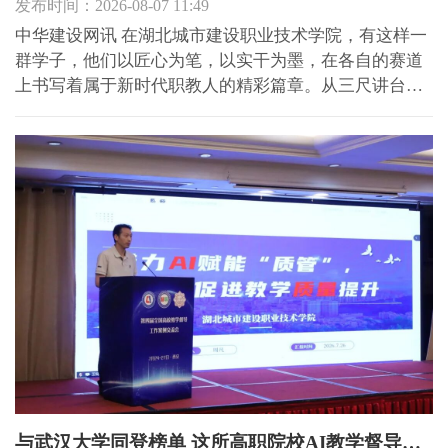
发布时间：2026-08-07 11:49
中华建设网讯 在湖北城市建设职业技术学院，有这样一
群学子，他们以匠心为笔，以实干为墨，在各自的赛道
上书写着属于新时代职教人的精彩篇章。从三尺讲台到
海外工地，从设计图纸到智能工厂，他们的身影遍布城
市建设的每一个角落，用扎实的技能与坚定的信念，诠
释着立德、尚能、笃学、创新的校训精神。 李敬文的故
事，始于...
与武汉大学同登榜单 这所高职院校AI教学督导案例斩获全国一等奖