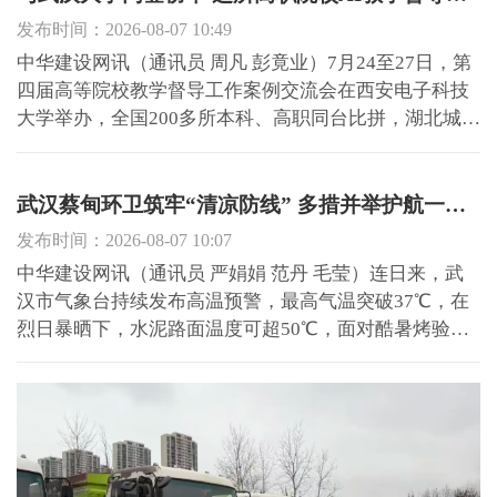
发布时间：2026-08-07 10:49
中华建设网讯（通讯员 周凡 彭竟业）7月24至27日，第
四届高等院校教学督导工作案例交流会在西安电子科技
大学举办，全国200多所本科、高职同台比拼，湖北城市
建设职业技术学院质量管理处提交的《AI数字化赋能教
学质量管理、全面提升育人实效》案例一路闯关，拿下
赛事一等奖，创下学校参加这项国家级教学质量评选以
武汉蔡甸环卫筑牢“清凉防线” 多措并举护航一线工人高温作业安全
来首个一等...
发布时间：2026-08-07 10:07
中华建设网讯（通讯员 严娟娟 范丹 毛莹）连日来，武
汉市气象台持续发布高温预警，最高气温突破37℃，在
烈日暴晒下，水泥路面温度可超50℃，面对酷暑烤验，
蔡甸区环卫部门迅速启动高温天气应急作业预案，从作
业模式、后勤保障、垃圾清运三个维度同步发力，既保
城市面子，更护工人身子。 错峰+机械，给一线工人减
负降温。现...