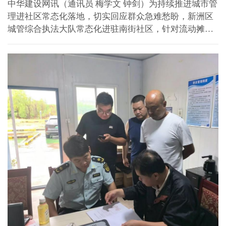
中华建设网讯（通讯员 梅学文 钟剑）为持续推进城市管
理进社区常态化落地，切实回应群众急难愁盼，新洲区
城管综合执法大队常态化进驻南街社区，针对流动摊贩
高音喇叭叫卖、沿街餐饮门店占道经营等突出问题开展
现场处置，着力营造整洁安静的社区居住环境。 入夏以
来，小区门口流动瓜贩增多，部分摊贩利用三轮车占道
售卖，...