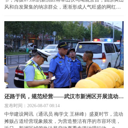
风和自发聚集的纳凉群众，逐渐形成人气旺盛的网红夜
市，高峰时段聚集商贩数十家、纳凉游客上千人。徐古
街道综合执法中心将执法力量向夜间延伸，多措并举为
这片山巅不夜城保驾护航。 每日夜市高峰时段，执法队
员穿梭摊...
还路于民，规范经营——武汉市新洲区开展流动摊贩专项整治行动
发布时间：2026-08-07 08:14
中华建设网讯（通讯员 梅学文 王林峰）盛夏时节，流动
摊贩占道经营现象频发，为营造整洁有序的市容环境，