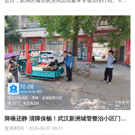
近日，新洲区城管执法局启动夏季专项治理行动。 8月5
日下午，区城管执法局联合交警上路，对辖区范围内的
机动车沿街售卖行为进行专项整治行动。 此次行动主要
是针对夜晚人流高峰时段，辖区内部分主次干道、社区
周边...
降噪还静 清障保畅！武汉新洲城管整治小区门口占道叫卖乱象
发布时间：2026-08-07 08:11