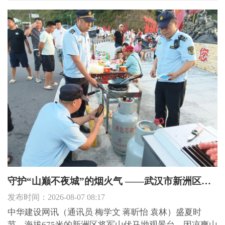
年，武昌区严格对照平、明、绿、美、净、齐、畅、宁
八字要求，持续推进六大湖泊及周边水域景观提质增
效，以绣花功...
守护“山巅不夜城”的烟火气 ——武汉市新洲区徐古街多措并举护航山间夜市
发布时间：2026-08-07 08:17
中华建设网讯（通讯员 梅学文 蒋昕怡 袁林）盛夏时
节，海拔675米的新洲区将军山伏马坳观景台，因凉爽山