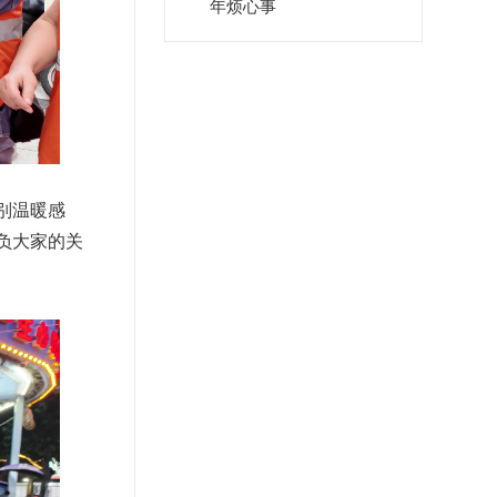
年烦心事
别温暖感
负大家的关