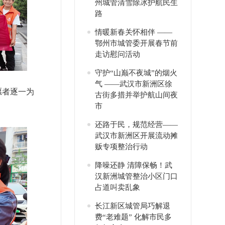
州城管清雪除冰护航民生
路
情暖新春关怀相伴 ——
鄂州市城管委开展春节前
走访慰问活动
守护“山巅不夜城”的烟火
气 ——武汉市新洲区徐
愿者逐一为
古街多措并举护航山间夜
市
还路于民，规范经营——
武汉市新洲区开展流动摊
贩专项整治行动
降噪还静 清障保畅！武
汉新洲城管整治小区门口
占道叫卖乱象
长江新区城管局巧解退
费“老难题” 化解市民多