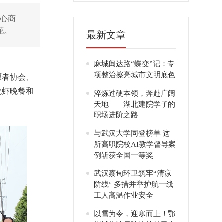
爱心商
花。
最新文章
麻城闽达路“蝶变”记：专
项整治擦亮城市文明底色
愿者协会、
龙虾晚餐和
淬炼过硬本领，奔赴广阔
天地——湖北建院学子的
职场进阶之路
与武汉大学同登榜单 这
所高职院校AI教学督导案
例斩获全国一等奖
武汉蔡甸环卫筑牢“清凉
防线” 多措并举护航一线
工人高温作业安全
以雪为令，迎寒而上！鄂