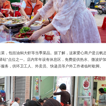
道菜，包括油焖大虾等当季菜品。据了解，这家爱心商户是云帆
心驿站”点位之一。店内常年设有休息区，免费提供热水、微波炉
等服务，供环卫工人、外卖员、快递员等户外工作者临时歇脚。