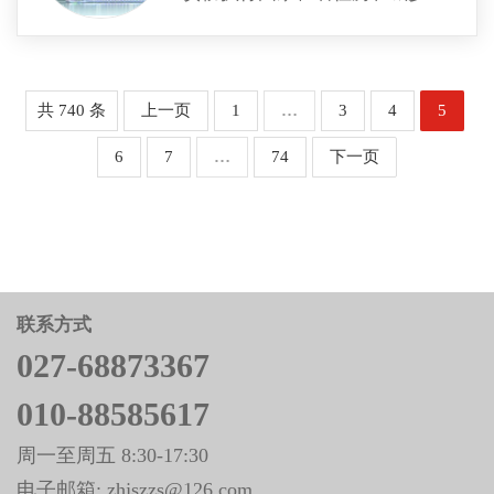
容卫生、城市环境整治，城建监
设工作政策、法规；负责全市城
法、经济参数、建设标准和工程
察，城区排渍和污水处理工作；
市建设、村镇建设、工程建设、
造价的管理制度;执行城镇公共服
负责城市计划用水，节约用水和
建筑业、公用事业、装饰装修
务配套设施建设标准；承担规范
城市规划区地下水的开发利用和
业、建筑节能、城镇减排等方面
和指导村镇建设的责任；承担建
共 740 条
上一页
1
…
3
4
5
保护；负责全市风景名胜区的建
地方性行政规章、规范性文件和
筑工程质量安全监管责任等。 地
设和管理工作。负责建设行业科
6
7
…
74
下一页
中长期发展规划、年度计划的拟
址：建始县业州镇建始大道人防
技人才队伍建设、专业技术职称
订工作并组织监督实施；负责全
大楼
和执业资格管理工作；负责制定
市住房和城乡建设秩序规范和管
全市建设系统的人才培训规划并
理工作，会同有关部门统一协调
指导实施。 地址：潜江市章华南
全市城乡规划、园林建设管理工
路99号 电话：0728-6955468
作等。 地址：黄冈市黄州区体育
路3号
联系方式
027-68873367
010-88585617
周一至周五 8:30-17:30
电子邮箱: zhjszzs@126.com