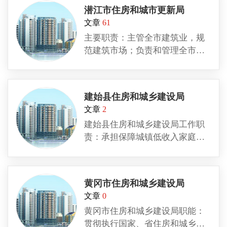
改革的责任；承担规范房地产市
潜江市住房和城市更新局
场秩序、监督管理房地产市场的
文章
61
责任；监督管理建筑市场、规范
主要职责：主管全市建筑业，规
市场各方主体行为；组织制定工
范建筑市场；负责和管理全市建
程建设实施阶段的地方标准；拟
筑市场准入、建筑施工队伍和项
订建设项目可行性研究评价方
目经理资质、工程招投标，施工
法、经济参数、建设标准和工程
许可、工程监理及工程质量监
造价的管理制度；指导城市建设
建始县住房和城乡建设局
督、检测和施工安全；负责建筑
管理工作；承担规范和指导村镇
文章
2
安装企业、建筑制品企业、室内
建设的责任；承担建设行业稽查
建始县住房和城乡建设局工作职
外建筑装饰装修企业、建设监理
责任；承担建筑工程质量安全监
责：承担保障城镇低收入家庭住
单位、工程造价咨询单位的资质
管的责任；承担推进建筑节能、
房的责任；规范住房和城乡规划
认证工作；管理全市城市建设档
城镇减排的责任。 地址：恩施市
建设管理秩序的责任；承担推进
案；组织协调建设企业参与对外
金龙大道建设大厦
住房制度改革的责任；承担规范
工程承包、建筑劳务合作。负责
黄冈市住房和城乡建设局
房地产市场秩序、监督管理房地
和指导全市城市和村镇建设管
文章
0
产市场的责任；监督管理建筑市
理；主管城市供水、燃气、公共
黄冈市住房和城乡建设局职能：
场、规范市场各方主体行为；执
客运、市政设施、园林绿化、市
贯彻执行国家、省住房和城乡建
行建设项目可行性研究评价方