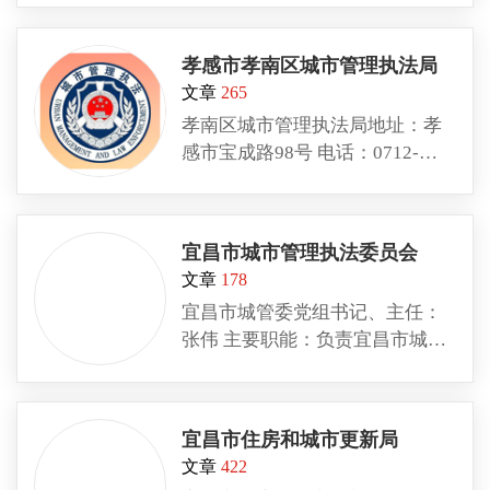
设、建筑业、住宅与房地产业、
勘察设计咨询业、市政公用事业
孝感市孝南区城市管理执法局
的地方性行政规章以及中长期发
文章
265
展规划和年度计划，并组织指导
孝南区城市管理执法局地址：孝
实施，进行行业管理
感市宝成路98号 电话：0712-
2854949
宜昌市城市管理执法委员会
文章
178
宜昌市城管委党组书记、主任：
张伟 主要职能：负责宜昌市城管
监察行政执法指导、统筹、协调
和组织调度工作。 地址：宜昌市
西陵后路11号 电话：0717—
宜昌市住房和城市更新局
6852481
文章
422