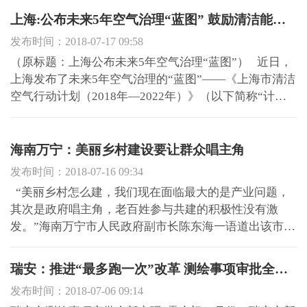
用地规模218平方公里（不含战略留白区面积），农村居
民点用地规模3.5平方公里。 至2035年，宝山将基...
上海:公布未来5年空气治理“蓝图” 鼓励清洁能源“做加法”
发布时间：2018-07-17 09:58
（原标题：上海公布未来5年空气治理“蓝图”） 近日，
上海发布了未来5年空气治理的“蓝图”——《上海市清洁
空气行动计划（2018年—2022年）》（以下简称“计
划”），提出到2020年，力争将PM2.5年均浓度降至37微
克/立方米以下；空气质量优良率力争达到80%左右；到
2022年，力争将PM2.5年均浓度降至35微克/立方米以
海南万宁：美丽乡村建设要让群众唱主角
下。 ...
发布时间：2018-07-16 09:34
“美丽乡村怎么建，我们现在面临最大的是产业问题，
其次是政府唱主角，老百姓参与共建的积极性没有激
发。”海南万宁市人民政府副市长陈东海一语道出该市在
美丽乡村建设过程中陷入的困境。 7月10日，海南省人
大常委会调研组暨环保世纪行检查组先后走访了万宁龙
瑞安：推进“最多跑一次”改革 测绘事项审批全部实现“零上门”
滚镇文渊村、福塘村及山根镇大石岭村，就当地美丽
发布时间：2018-07-06 09:14
乡...