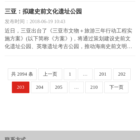
数量原则上不搞区域平衡。 据了解，2018年海南共享
三亚：拟建史前文化遗址公园
农庄创建试点申报主体重点考虑从事种植业及休闲农业
发布时间：2018-06-19 10:43
等的生产...
近日，三亚出台了《三亚市文物＋旅游三年行动工程实
施方案》(以下简称《方案》)，将通过策划建设史前文
化遗址公园、英墩遗址考古公园，推动海南史前文明走
进民众视野。《方案》提出，在积极挖掘古文明历史、
艺术、科学价值上，三亚将实施史前文化遗址公园建
设，以崖州区宁远河上游为史前人类聚落遗址，这一片
共 2094 条
上一页
1
…
201
202
区还包括众多错...
203
204
205
…
210
下一页
联系方式