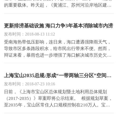
的重要载体。昨天起，《黄浦江、苏州河沿岸地区建设
规划》展开为期一个月的征求公众意见，规划以“发展为
要、人民为本、生态为基、文化为魂”，瞄准 “将一江一
河建设成为具有全球影响力的世界级滨水区”目标，实施
更新排涝基础设施 海口力争3年基本消除城市内涝
期为...
发布时间：2018-08-13 11:12
受南海热带低压影响，连日来，海口遭遇强降雨天气，
导致市区多条路段积水，给市民出行带来不便。然而，
辩证来看，暴雨也进一步增强了海口解决城市历史欠账
问题，补齐城市基础设施短板的决心。目前，海口正按
计划加快建设重点区排水防涝系统，对中心城区16个积
水点从优化排水分区、蓄排平衡、管网优化、海绵减量
上海宝山2035总规:形成“一带两轴三分区”空间格局
等系统层面进...
发布时间：2018-07-23 10:16
日前，《上海市宝山区总体规划暨土地利用总体规划
（2017-2035）》草案即将公示结束。 根据规划草案，
至2035年，宝山区常住人口规模控制在210万人。宝山
区建设用地总规模控制在244.3平方公里。其中城镇建设