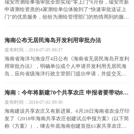
瑞安市测绘事项审批全部实现“零上门”6月份，瑞安市新
申请测绘资质的4家测绘单位体验到了“快速审批送证上
门”的优质服务，纷纷为测绘管理部门的热情周到的服务
点赞。今年，瑞安市住建局积极响应“营商环境提升
年”活动，深化推进“最多跑一次”改革，解放思想，优化
服务，实现测绘审批服务全面“零上门”。该局作为测绘
海南公布无居民海岛开发利用审批办法
资...
发布时间：2018-07-05 09:37
海南省海洋与渔业厅4日公布《海南省无居民海岛开发利
用审批办法》，明确单位或个人申请开发利用无居民海
岛，应向省级海洋行政主管部门提出申请，并提交无居
民海岛开发利用申请书、具体方案和项目论证报告。海
南省要求，编制无居民海岛开发利用具体方案应依据有
海南：今年将新建70个共享农庄 申报者要带动80户贫困户脱贫
关法律法规、规划、技术标准和规范，合理确定用岛面
发布时间：2018-07-02 09:30
积、用岛方式...
海南建设共享农庄又有新进展。6月28日海南省农业厅印
发了《2018年海南共享农庄创建试点申报方案》(以下简
称《方案》），继去年底海南创建首批61家共享农庄试
点的基础上，今年计划再创建70个共享农庄，市县申报