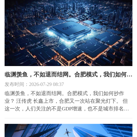
重显绩轻潜绩、重短期轻长远的思维误区，坚持实事求
是、为...
临渊羡鱼，不如退而结网。合肥模式，我们如何抄作业？
发布时间：2026-07-29 08:37
临渊羡鱼，不如退而结网。合肥模式，我们如何抄作
业？ 汪传虎 长鑫上市，合肥又一次站在聚光灯下。 但
这一次，人们关注的不是GDP增速，也不是城市排名，
而是一个更深层的问题：合肥凭什么？ 凭眼光？凭勇
气？凭坚持？ 都对。但如果我们把目光从项目本身移
开，投向那些试图"复制合肥"的地方政府，就会发现一