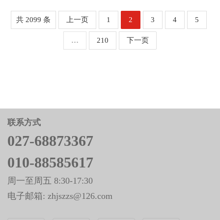
40%。专业机构测算，2025年全国产业园区总建筑规模
预计达62亿平方米，其中闲置空间约20亿平方米，空置
共 2099 条
上一页
1
2
3
4
5
率超过...
…
210
下一页
联系方式
027-68873367
010-88585617
周一至周五 8:30-17:30
电子邮箱: zhjszzs@126.com