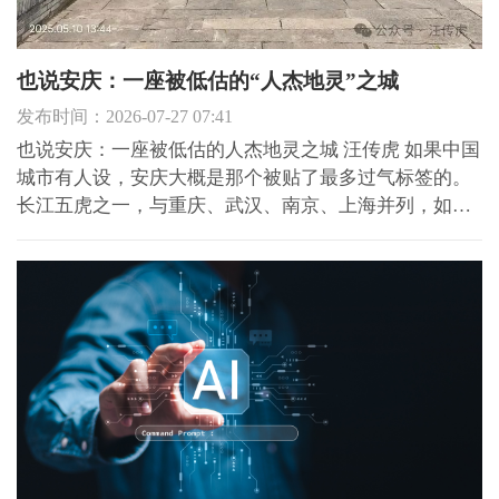
也说安庆：一座被低估的“人杰地灵”之城
发布时间：2026-07-27 07:41
也说安庆：一座被低估的人杰地灵之城 汪传虎 如果中国
城市有人设，安庆大概是那个被贴了最多过气标签的。
长江五虎之一，与重庆、武汉、南京、上海并列，如今
只剩它成了三线小城。 安徽老省会，省府迁往合肥后，
似乎连记忆都被搬走了。 一把好牌打得稀烂这句话几乎
成了网上谈论安庆时的万能评语。 但一座城市的命运...