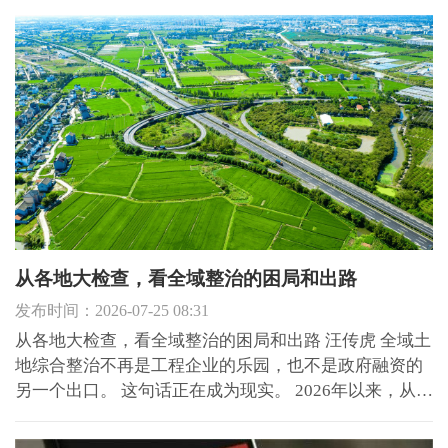
发、基建投资、城市更新等大额、长周期项目，专职董
事必须锚定理论上的清醒人、政治上的明白人、业务上
的专业...
从各地大检查，看全域整治的困局和出路
发布时间：2026-07-25 08:31
从各地大检查，看全域整治的困局和出路 汪传虎 全域土
地综合整治不再是工程企业的乐园，也不是政府融资的
另一个出口。 这句话正在成为现实。 2026年以来，从广
东到浙江，从四川到江苏，一场围绕全域土地综合整治
的大检查悄然铺开。审计部门进驻、自然资源系统自