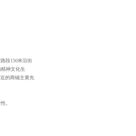
路段150米沿街
的精神文化生
附近的商铺主黄先
捷性。