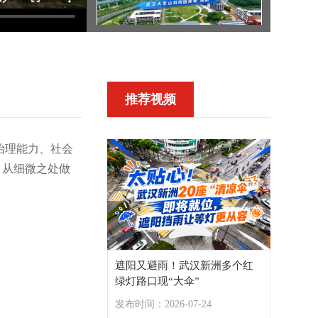
蝶变“智造高地”，老旧园区从“新”出发
推荐视频
城管新风 | 穿行武汉的“夜行人”，八小时外随处可见城管蓝
治理能力、社会
，从细微之处做
城管新风 | 穿黑衣的小哥哥说要给你安全感
遮阳又避雨！武汉新洲多个红
绿灯路口现“大伞”
发布时间：2026-07-24