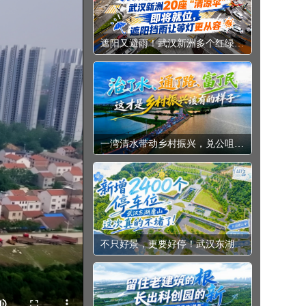
遮阳又避雨！武汉新洲多个红绿灯路口现“大伞”
一湾清水带动乡村振兴，兑公咀湖上“大分”！
不只好景，更要好停！武汉东湖磨山新增2400个车位