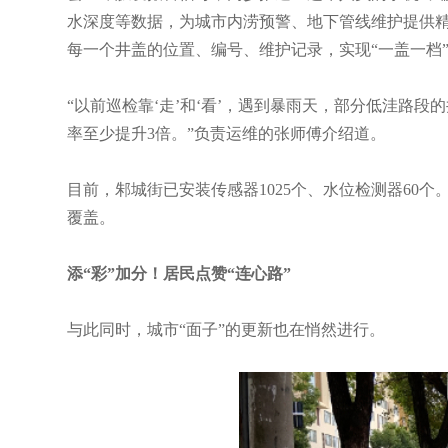
水深度等数据，为城市内涝预警、地下管线维护提供
每一个井盖的位置、编号、维护记录，实现“一盖一档
“以前巡检靠‘走’和‘看’，遇到暴雨天，部分低洼路
率至少提升3倍。”负责运维的张师傅介绍道。
目前，邾城街已安装传感器1025个、水位检测器60
覆盖。
添“彩”加分！居民点赞“连心路”
与此同时，城市“面子”的更新也在悄然进行。