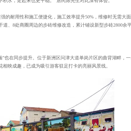
不积水，走起来也更平稳。”居民陈先生对此深有体会。
强的耐用性和施工便捷化，施工效率提升50%，维修时无需大
道、8处商圈周边的步砖维修改造，累计铺设新型步砖2800余
内涵”也在同步提升。位于新洲区问津大道单岗片区的曲背湖畔，一
花相映成趣，已成为吸引游客驻足打卡的亮丽风景线。