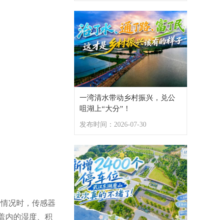
城管新风 | 武汉“书香城管”走进扶贫点，慰问环卫工人和留守儿童
提质增量，武汉城管化解城市“如厕难”
一湾清水带动乡村振兴，兑公
咀湖上“大分”！
发布时间：2026-07-30
百名选手同场展风采！武汉这场环卫“比武”超有料
常情况时，传感器
盖内的湿度、积