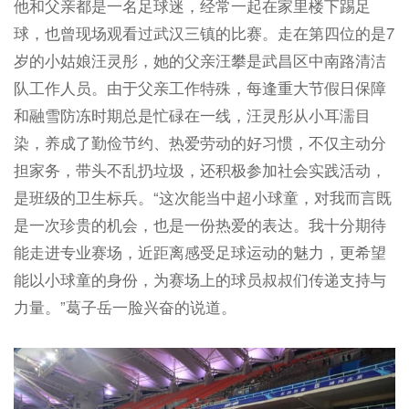
他和父亲都是一名足球迷，经常一起在家里楼下踢足
球，也曾现场观看过武汉三镇的比赛。走在第四位的是7
岁的小姑娘汪灵彤，她的父亲汪攀是武昌区中南路清洁
队工作人员。由于父亲工作特殊，每逢重大节假日保障
和融雪防冻时期总是忙碌在一线，汪灵彤从小耳濡目
染，养成了勤俭节约、热爱劳动的好习惯，不仅主动分
担家务，带头不乱扔垃圾，还积极参加社会实践活动，
是班级的卫生标兵。“这次能当中超小球童，对我而言既
是一次珍贵的机会，也是一份热爱的表达。我十分期待
能走进专业赛场，近距离感受足球运动的魅力，更希望
能以小球童的身份，为赛场上的球员叔叔们传递支持与
力量。”葛子岳一脸兴奋的说道。