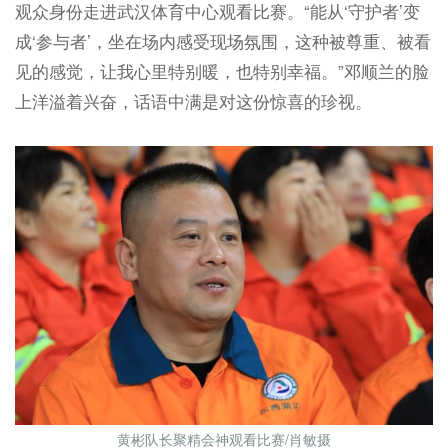
观众身份走进武汉体育中心观看比赛。“能从‘守护者’变
成‘参与者’，坐在场内感受现场氛围，这种被尊重、被看
见的感觉，让我心里特别暖，也特别幸福。”邓顺兰的脸
上洋溢着兴奋，话语中满是对这份惊喜的珍视。
黄彬队长聚精会神观看比赛/肖敏摄