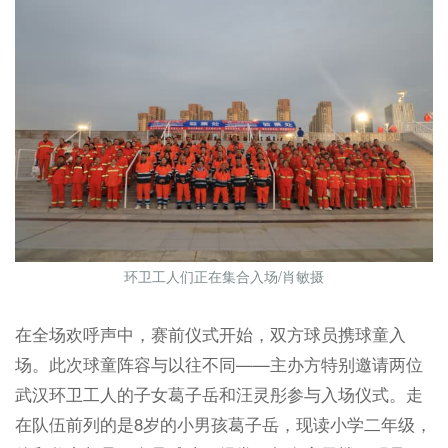
环卫工人们正在集合入场/肖敏摄
在全场欢呼声中，赛前仪式开始，双方球员携球童入
场。此次球童阵容与以往不同——主办方特别邀请两位
武汉环卫工人的子女葛子岳和汪灵彤参与入场仪式。走
在队伍前列的是8岁的小男孩葛子岳，现读小学二年级，