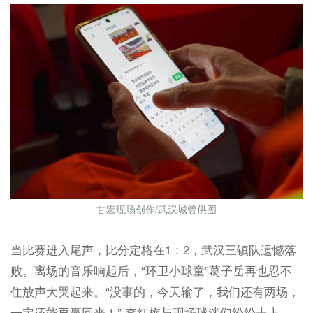
甘宏现场创作/武汉城管供图
当比赛进入尾声，比分定格在1：2，武汉三镇队遗憾落
败。离场的音乐响起后，“环卫小球童”葛子岳再也忍不
住放声大哭起来。“没事的，今天输了，我们还有两场，
一定还能再赢回来！” 李红梅与现场球迷们纷纷走上