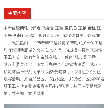
主要内容
中华建设网讯（记者 马金言 王瑞 通讯员 王越 费帆 汪
玉平 肖莉）
2025年10月24日晚，武汉体育中心灯火通
明、气氛热烈。2025赛季中超联赛第28轮武汉三镇主场
对阵深圳新鹏城的比赛在此举行。为迎接即将到来的环
卫工人节，致敬常年奋战在城市一线的“城市美容师”，
武汉市委宣传部、市文明办联合市城管执法委、武汉三
镇足球俱乐部共同举办“为热爱呐喊，为文明点赞”公益
观赛活动。来自武昌区、东西湖区、武汉经开区的200名
环卫工人代表受邀观看本场中超联赛，共同感受足球激
情，共享城市文明成果。