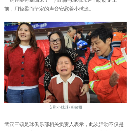
前，用轻柔而坚定的声音安慰着小球迷。
安慰小球迷/肖敏摄
武汉三镇足球俱乐部相关负责人表示，此次活动不仅是