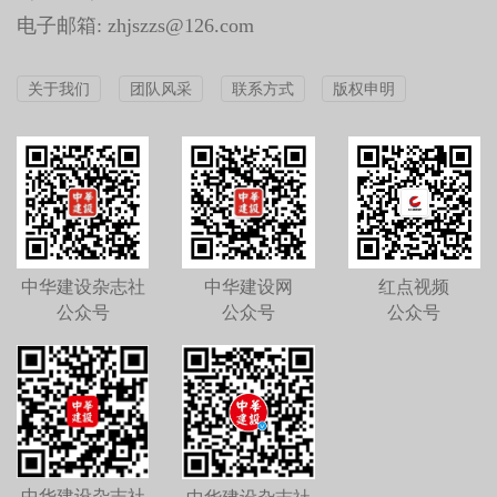
电子邮箱: zhjszzs@126.com
关于我们
团队风采
联系方式
版权申明
中华建设杂志社
中华建设网
红点视频
公众号
公众号
公众号
中华建设杂志社