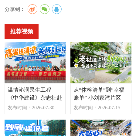
分享到：
推荐视频
温情沁润民生工程
从“体检清单”到“幸福
《中华建设》杂志社赴
账单” 小刘家湾片区
引隆补水项目开展“夏
的“焕新”密码
发布时间：2026-07-30
发布时间：2026-07-15
日送清凉”活动