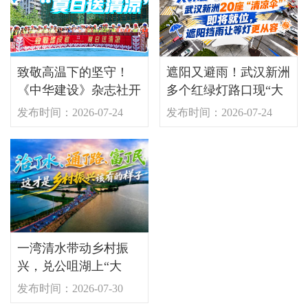
致敬高温下的坚守！
遮阳又避雨！武汉新洲
《中华建设》杂志社开
多个红绿灯路口现“大
展2026年“夏日送清
伞”
发布时间：2026-07-24
发布时间：2026-07-24
凉”慰问一线建设者活
动
一湾清水带动乡村振
兴，兑公咀湖上“大
分”！
发布时间：2026-07-30