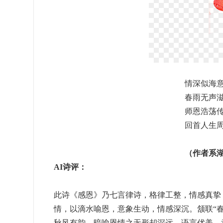
情深似海
春雨无声
师恩浩荡
回首人生
（作者系
AI诗评：
此诗《感恩》乃七言律诗，格律工整，情感真挚
情，以滴水喻恩，意象生动，情感深沉。颔联“
秋风有韵，暗喻恩情之无形却深远，语言优美，