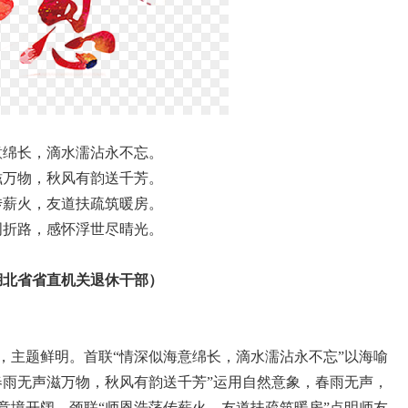
意绵长，滴水濡沾永不忘。
滋万物，秋风有韵送千芳。
传薪火，友道扶疏筑暖房。
周折路，感怀浮世尽晴光。
湖北省省直机关退休干部）
，主题鲜明。首联“情深似海意绵长，滴水濡沾永不忘”以海喻
春雨无声滋万物，秋风有韵送千芳”运用自然意象，春雨无声，
意境开阔。颈联“师恩浩荡传薪火，友道扶疏筑暖房”点明师友