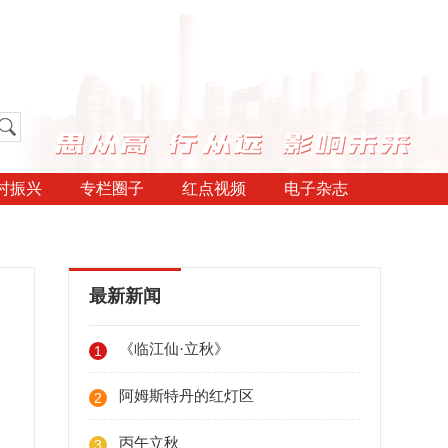
村振兴
专栏圈子
红点视频
电子杂志
最新新闻
《临江仙·立秋》
1
阿姆斯特丹的红灯区
2
丙午立秋
3