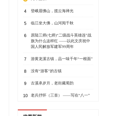
登峨眉佛山，揽云海禅光
4
临江坐大佛，山河阅千秋
5
原陆三师(七师)“二级战斗英雄连”战
6
旗为什么这样红 ——以此文庆祝中
国人民解放军建军99周年
游黄龙溪古镇，品一味千年“一根面”
7
没有“游客”的古镇
8
古溪承岁月，老街藏蜀韵
9
老兵抒怀（三首） ——写在“八一”
10