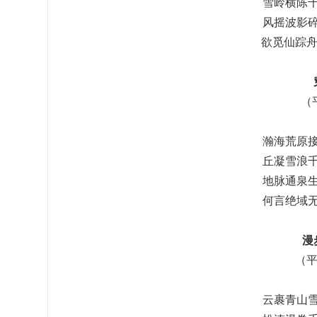
雪岭横陈
风摇波影
欲觅仙踪舟
（
瀚海荒原
丘凝雪浪
地脉通泉
何言绝域
漫
（平
云裹青山