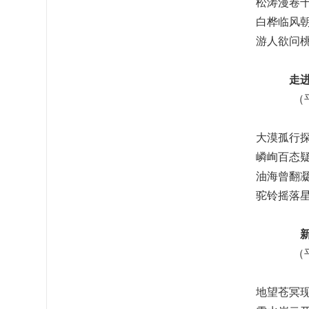
松涛漫卷
白桦临风
游人欲问
走
（
大漠孤行
嶙峋百态
油海曾翻
驼铃摇落
（
地望苍冥