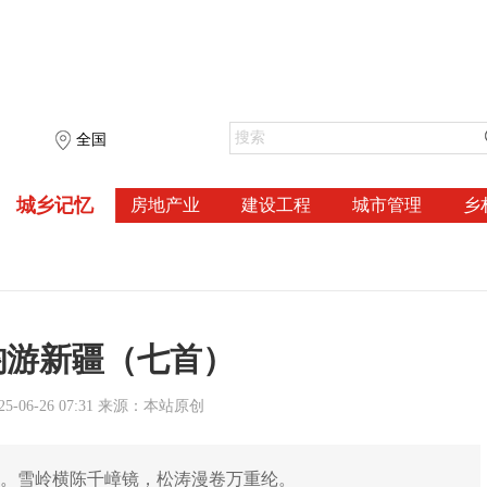
全国
城乡记忆
房地产业
建设工程
城市管理
乡
韵游新疆（七首）
-06-26 07:31 来源：本站原创
津。雪岭横陈千嶂镜，松涛漫卷万重纶。