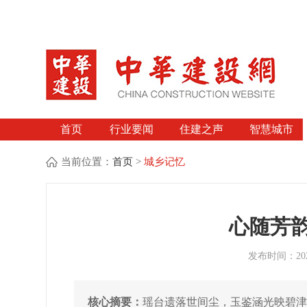
首页
行业要闻
住建之声
智慧城市
当前位置：
首页
>
城乡记忆
心随芳
发布时间：2025
核心摘要：
瑶台遗落世间尘，玉鉴涵光映碧