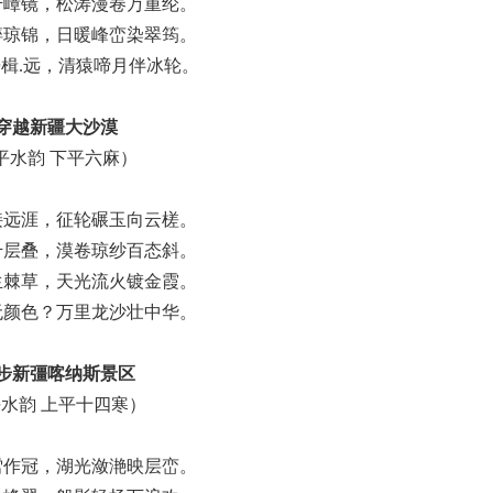
千嶂镜，松涛漫卷万重纶。
碎琼锦，日暖峰峦染翠筠。
楫.远，清猿啼月伴冰轮。
穿越新疆大沙漠
平水韵 下平六麻）
接远涯，征轮碾玉向云槎。
千层叠，漠卷琼纱百态斜。
生棘草，天光流火镀金霞。
无颜色？万里龙沙壮中华。
步新彊喀纳斯景区
水韵 上平十四寒）
雪作冠，湖光潋滟映层峦。