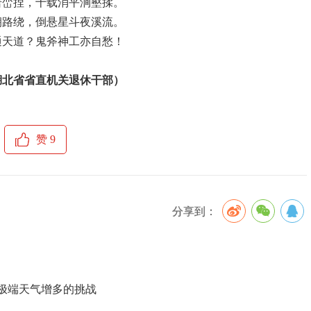
岩峦捏，十载消平涧壑揉。
朝路绕，倒悬星斗夜溪流。
通天道？鬼斧神工亦自愁！
湖北省省直机关退休干部）
赞
9
分享到：
极端天气增多的挑战