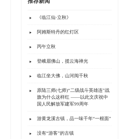
推荐新闻
《临江仙·立秋》
阿姆斯特丹的红灯区
丙午立秋
登峨眉佛山，揽云海禅光
临江坐大佛，山河阅千秋
原陆三师(七师)“二级战斗英雄连”战
旗为什么这样红 ——以此文庆祝中
国人民解放军建军99周年
游黄龙溪古镇，品一味千年“一根面”
没有“游客”的古镇