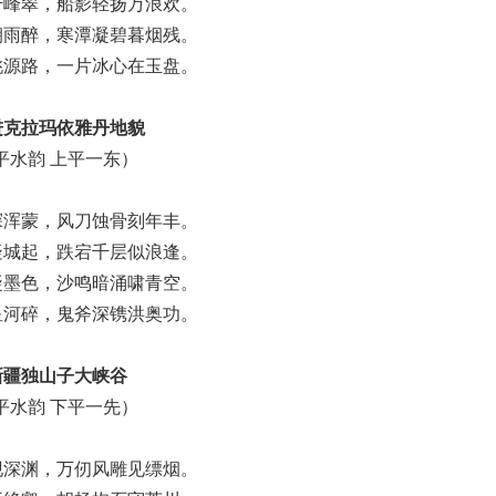
千峰翠，船影轻扬万浪欢。
朝雨醉，寒潭凝碧暮烟残。
桃源路，一片冰心在玉盘。
进克拉玛依雅丹地貌
平水韵 上平一东）
探浑蒙，风刀蚀骨刻年丰。
疑城起，跌宕千层似浪逢。
凝墨色，沙鸣暗涌啸青空。
星河碎，鬼斧深镌洪奥功。
新疆独山子大峡谷
平水韵 下平一先）
现深渊，万仞风雕见缥烟。