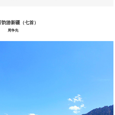
芳韵游新疆（七首）
周争先