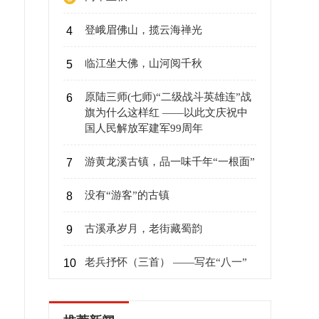
登峨眉佛山，揽云海禅光
4
临江坐大佛，山河阅千秋
5
原陆三师(七师)“二级战斗英雄连”战
6
旗为什么这样红 ——以此文庆祝中
国人民解放军建军99周年
游黄龙溪古镇，品一味千年“一根面”
7
没有“游客”的古镇
8
古溪承岁月，老街藏蜀韵
9
老兵抒怀（三首） ——写在“八一”
10