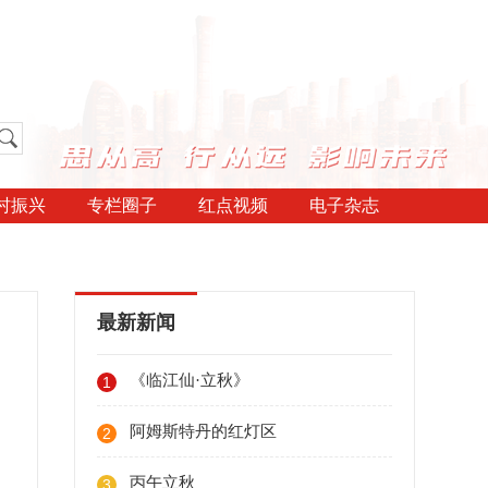
村振兴
专栏圈子
红点视频
电子杂志
最新新闻
《临江仙·立秋》
1
阿姆斯特丹的红灯区
2
丙午立秋
3