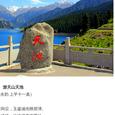
游天山天池
水韵 上平十一真）
世间尘，玉鉴涵光映碧津。