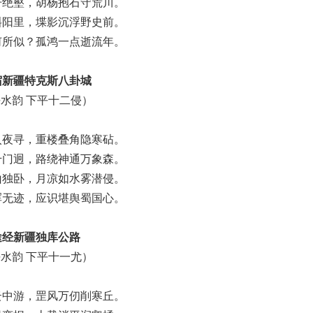
开绝壑，胡杨抱石守荒川。
斜阳里，堞影沉浮野史前。
何所似？孤鸿一点逝流年。
宿新疆特克斯八卦城
水韵 下平十二侵）
入夜寻，重楼叠角隐寒砧。
千门迥，路绕神通万象森。
山独卧，月凉如水雾潜侵。
浑无迹，应识堪舆蜀国心。
途经新疆独库公路
水韵 下平十一尤）
云中游，罡风万仞削寒丘。