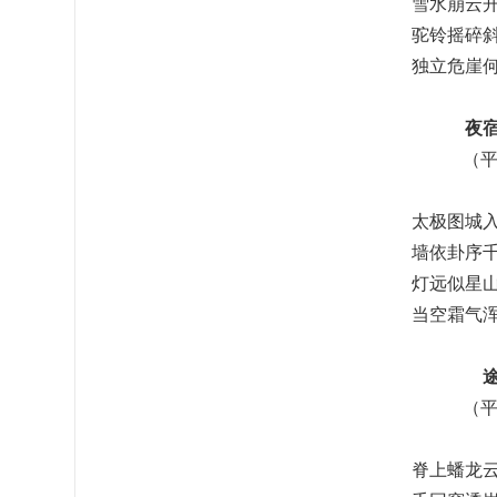
雪水崩云
驼铃摇碎
独立危崖
夜
（平
太极图城
墙依卦序
灯远似星
当空霜气
（平
脊上蟠龙