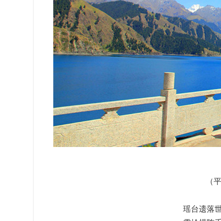
（平
瑶台遗落